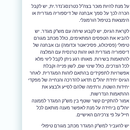
על מנת להיות מוכר בצה”ל כטרנסג’נדר.ית, יש לקבל
הכרה לכך על סמך אבחנה של דיספוריה מגדרית או
הימצאות בטיפול הורמונלי.
לקראת הגיוס, יש לקבוע שיחה עם מש”ק מגדר. יש
להביא את הטפסים המתאימים, כולל מכתב מגורם
טיפולי (פסיכולוג, פסיכיאטר וכדומה) ובו אבחנה של
דיספוריה מגדרית ו/או זהות טרנסית עם המלצה
להתאמות בשירות. מאותו רגע ניתן לקבל ליווי מלא
לכל הצרכים, כולל שינוי שם, לשון פנייה וקבלת
אפשרויות לתפקידים בהתאם לזהות המגדרית. לאחר
הגיוס יחידת יוהל”ם תדאג להדרכה והנחייה של מפקדי
יחידות השטח, ורתימה שלהם לסייע ולבצע את
ההתאמות הנדרשות.
אמור להתקיים קשר שוטף בין מש”ק המגדר לממונה
יוהל”ם ביחידה על מנת לאפשר מענה מותאם לכל
חייל על פי צרכיהם האישיים.
יש להעביר למש”ק המגדר מכתב מגורם טיפולי