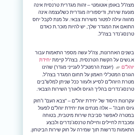
מצה”ל באופן אוטומטי – זהות מגדרית טרנסית אינה
מונעת שירות, ודיספוריה מגדרית כשלעצמה אינה
מהווה עילה לפטור משירות צבאי. על מנת לקבל יחס
התואם את המגדר שלך, יש להיות מוכר.ת כאדם
טרנסג’נדר בצה”ל.
בשנים האחרונות, צה”ל עשה מספר התאמות עבור
א.נשים על הקשת הטרנסית. בצה”ל קיימת
יחידת
יוהל”ם
(יועצת הרמטכ”ל לענייני מגדר) שהינו
הגורם המטכ”לי האמון על תחום המגדר בצה”ל.
מטרת היוהל”ם לסייע ולעזור ככל שניתן למלש”בים
טרנסג’נדרים בהליך הגיוס ולאורך השירות הצבאי.
עקרונות היסוד של יחידת יוהל”ם – “צבא העם” ו”חוק
גיוס חובה” – אלה מנחים את יחידת יוהל”ם לפעול
במטרה לאפשר סביבת שירות מיטבית, בטוחה
ומכבדת לחיילים וחיילות טרנסג’נדרים ולבצע
התאמות נדרשות תוך שמירה על חוק שירות הביטחון.