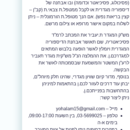
(פסיכולוג, פסיכיאטר וכדומה) ובו אבחנה של
דיספוריה מגדרית או לקבל ממטפל.ת צבאי.ת (קב”ן –
קצין בריאות נפש). אם הנך מטופל.ת הורמונלית – ניתן
לשלוח במקום אישור מרופא או צילום מרשם.
מש”ק המגדר ת.יעביר את המכתב לרמ”ד
פסיכיאטריה, שם תאושר אבחנת הדיספוריה
המגדרית ויומלץ לאשר הופעה בלבוש המתאים
למגדרכם.ן. את ההמלצה הנ”ל מש”קית מגדר תעביר
לרע”ן המשטר והמשמעת שבסמכותה לאשר את
הבקשה.
בנוסף, מדור קיום שוויון מגדרי, שהינו חלק מיוהל”ם,
יבחן עוד דרכים לעזור לכם.ן בהתאמות למיניהן
בהתחשבות בפנייתכם.ן.
ניתן ליצור קשר:
מייל – yohalam15@gmail.com
טלפון – 03-5699025, בין השעות 09:00-17:00,
בימים א-ה
במקרים דחופים ניתן לפנות אל צוות המערך