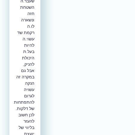
שעבר.ה
השטחת
חזה
ונשארה
לו.ה
רקמת שד
עשוי
.ה
להיות
בעל.ת
היכולת
להניק,
אבל גם
במקרה זה
הנקה
עשויה
לגרום
להתפתחות
של דלקות.
לכן חשוב
להעזר
בליווי של
יועצת