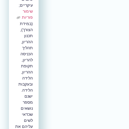
עיקריים;
שימור
פוריות
(במידת
הצורך),
תכנון
ההריון,
תהליך
הכניסה
להריון,
תקופת
ההריון,
הלידה
ובעקבות
הלידה.
ישנם
מספר
נושאים
שכדאי
לשים
עליהם את