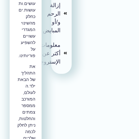
עושים.ות
إزالة
עושות.ים
الرحم
כחלק
و/أو
מהשינוי
המגדרי
المبايض
עשויים
להשפיע
معلومات
על
أكثر عن
פוריותינו.
الإستروجين
את
התהליך
של הבאת
ילד.ה
לעולם,
המורכב
ממספר
צמתים
והחלטות,
ניתן לחלק
לכמה
שלבים