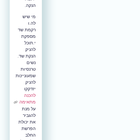
הנקה.
מי שיש
לה.ו
רקמת שד
מספקת
י.תוכל
להניק
הנקת שד.
נשים
טרנסיות
שמעוניינות
להניק
יזדקקו
להכנה
מתאימה
על מנת
להגביר
את יכולת
הפרשת
החלב