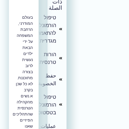
ذات
الصلة
טיפול
בעולם
המודרני,
הורמונלי
הרחבת
להתאמה
המשפחה
מגדרית
על ידי
הבאת
ילדים
הורות
נעשית
טרנסית
לרוב
בצורה
حفظ
מתוכננת.
الخصوبة
לא כל שכן
בקרב
א.נשים
טיפול
מהקהילה
הורמונלי
הטרנסית
בטסטוסטרון
שהתהליכים
הפיזיים
عمليات
שאנו