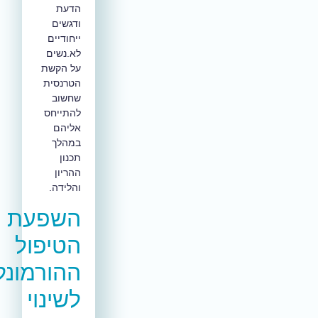
הדעת
ודגשים
ייחודיים
לא.נשים
על הקשת
הטרנסית
שחשוב
להתייחס
אליהם
במהלך
תכנון
ההריון
והלידה.
השפעת
הטיפול
ההורמונלי
לשינוי