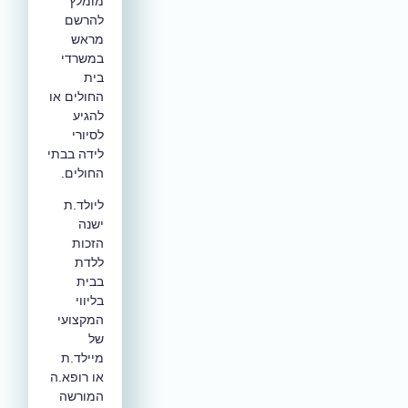
מומלץ
להרשם
מראש
במשרדי
בית
החולים או
להגיע
לסיורי
לידה בבתי
החולים.
ליולד.ת
ישנה
הזכות
ללדת
בבית
בליווי
המקצועי
של
מיילד.ת
או רופא.ה
המורשה