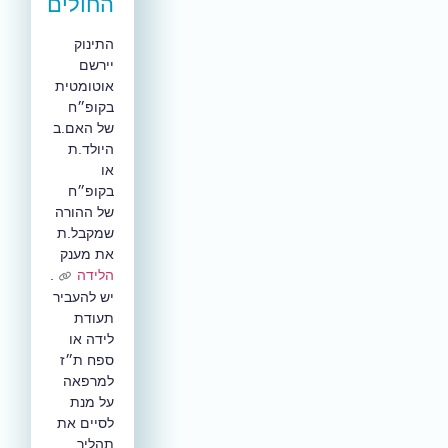
החולים
התינוק
יירשם
אוטומטית
בקופ״ח
של האם.ב
היולד.ת
או
בקופ״ח
של ההורה
שמקבל.ת
את מענק
הלידה
.
יש להעביר
תעודת
לידה או
ספח ת״ז
למרפאה
על מנת
לסיים את
תהליך