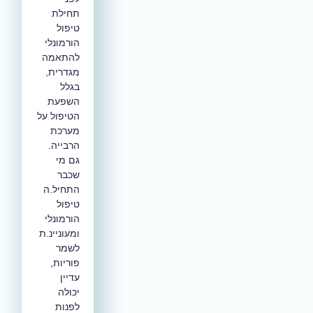
תחילת
טיפול
הורמונלי
להתאמה
מגדרית,
בגלל
השפעת
הטיפול על
מערכת
הרבייה.
גם מי
שכבר
התחיל.ה
טיפול
הורמונלי
ומעוניינ.ת
לשמר
פוריות,
עדיין
יכולה
לפנות