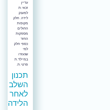
עדיין
זכאי.ת
למענק
לידה. חלק
מקופות
החולים
מספקות
החזר
כספי חלק
למי
שנעזרו
במיילד.ת
פרטי.ת.
תכנון
השלב
לאחר
הלידה