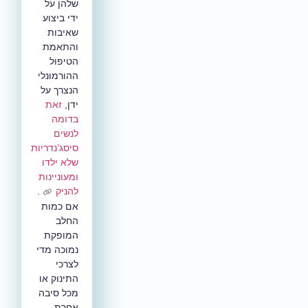
שלהן על
ידי ביצוע
שאיבות
והתאמת
הטיפול
ההורמונלי
הנצרך על
ידן,
זאת
בדומה
לנשים
סיסג’נדריות
שלא ילדו
ומעוניינות
להניק
.
אם כמות
החלב
המופקת
נמוכה מדי
לצרכי
התינוק או
מכל סיבה
אחרת,