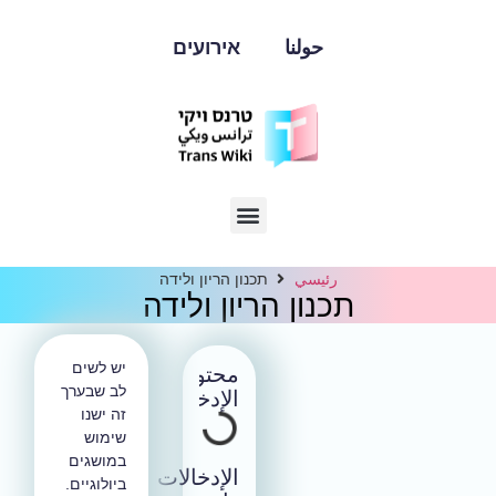
حولنا
אירועים
رئيسي
תכנון הריון ולידה
תכנון הריון ולידה
יש לשים
محتوى
לב שבערך
الإدخال
זה ישנו
שימוש
במושגים
الإدخالات
ביולוגיים.