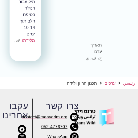
תיק עבור
הנולד
בטיפת
חלב תוך
10-14
ימים
מלידתו
.
תאריך
עדכון:
ج، ف، ي
ئيسي
ערכים
תכנון הריון ולידה
צרו קשר
עקבו
אחרינו
contact@maavarim.org
052-4776707
WhatsApp