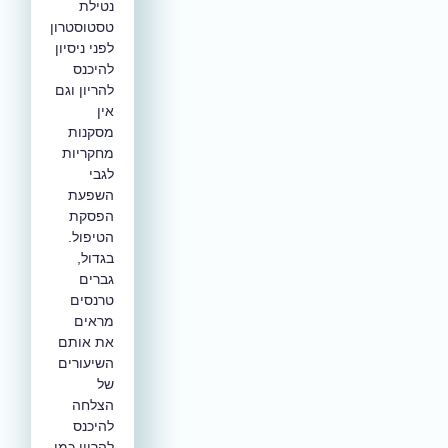
נטילת
טסטוסטרון
לפני ניסיון
להיכנס
להריון וגם
אין
מסקנות
מחקריות
לגבי
השפעת
הפסקת
הטיפול.
בגדול,
גברים
טרנסים
מראים
את אותם
השיעורים
של
הצלחה
להיכנס
להריון כמו