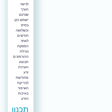
לנישוי.
הערך
שנדגם
ישמש כקו
בסיס
וכשלושה
חודשים
לאחר
הפסקת
נטילת
ההורמונים
תבוצע
הערכת
זרע
מחודשת
לבדיקת
השיפור
באיכות
הזרע.
תכנון