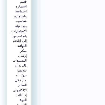
قسم
استمارة
اجتماعية
واستمارة
شخصية.
بعد تعبئة
الاستمارات،
يتم تقديمها
إلى اللجنة
اللوائية.
يمكن
إرسال
المستندات
بالبريد أو
تقديمها
يدويًا، أو
من خلال
النظام
الإلكتروني
إذا كانت
الجهة
النفسية