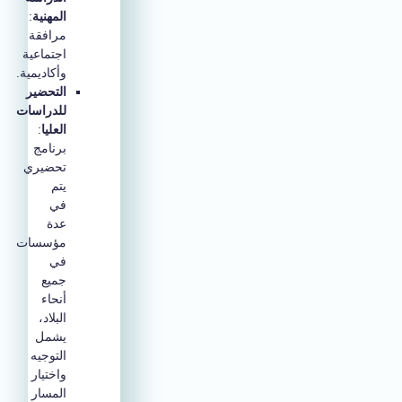
المهنية
:
مرافقة
اجتماعية
وأكاديمية.
التحضير
للدراسات
العليا
:
برنامج
تحضيري
يتم
في
عدة
مؤسسات
في
جميع
أنحاء
البلاد،
يشمل
التوجيه
واختيار
المسار