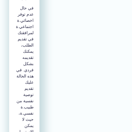
في حال
عدم توفر
اخصائي.ة
اجتماعي.ة
لمرافقتك
في تقديم
الطلب،
يمكنك
تقديمه
بشكل
فردي. في
هذه الحالة
عليك
تقديم
توصية
نفسية من
طبيب.ة
نفسي.ة،
حيث لا
يمكن
الاستمرار