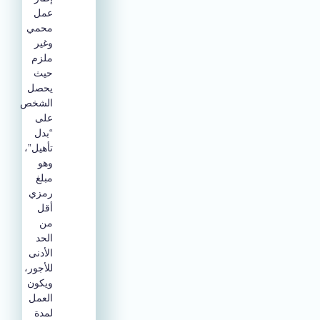
عمل
محمي
وغير
ملزم
حيث
يحصل
الشخص
على
“بدل
تأهيل”،
وهو
مبلغ
رمزي
أقل
من
الحد
الأدنى
للأجور،
ويكون
العمل
لمدة