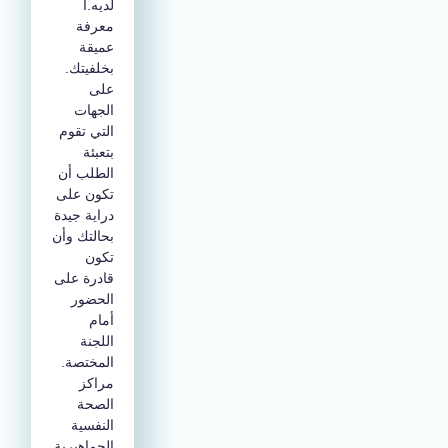
لديه.ا
معرفة
عميقة
بخلفيتك.
على
الجهات
التي تقوم
بتعبئة
الطلب أن
تكون على
دراية جيدة
بحالتك وأن
تكون
قادرة على
الحضور
أمام
اللجنة
المختصة.
مراكز
الصحة
النفسية
الجماهيرية