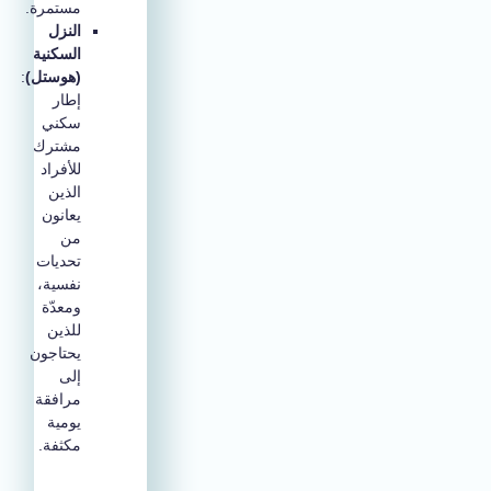
مستمرة.
النزل
السكنية
(هوستل)
:
إطار
سكني
مشترك
للأفراد
الذين
يعانون
من
تحديات
نفسية،
ومعدّة
للذين
يحتاجون
إلى
مرافقة
يومية
مكثفة.