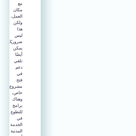
مع
مكان
العمل،
ولكن
هذا
ليس
ضروريًا.
يمكن
أيضًا
تلقي
دعم
في
فتح
مشروع
خاص،
وهناك
برامج
للتطوع
في
الخدمة
المدنية