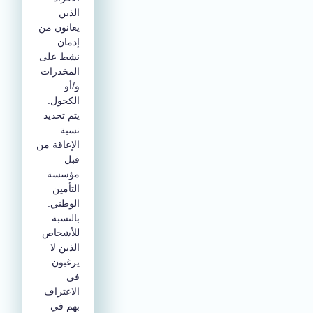
الذين
يعانون من
إدمان
نشط على
المخدرات
و/أو
الكحول.
يتم تحديد
نسبة
الإعاقة من
قبل
مؤسسة
التأمين
الوطني.
بالنسبة
للأشخاص
الذين لا
يرغبون
في
الاعتراف
بهم في