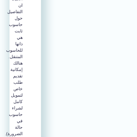
ان
التفاصيل
حول
حاسوب
ثابت
هي
ذاتها
للحاسوب
المتنقل.
هنالك
إمكانية
تقديم
طلب
خاص
لتمويل
كامل
لشراء
حاسوب
في
حالة
الضرورة).