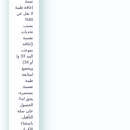
نسبة
إعاقة طبية
لا تقل عن
40%
بسبب
تحديات
نفسية
(إعاقة
بموجب
البند 33 و/
أو 34)
ويخضع
لمتابعة
طبية
نفسية
مستمرة،
يحق له\ا
الحصول
على سلة
التأهيل،
باستثناء
الأفراد