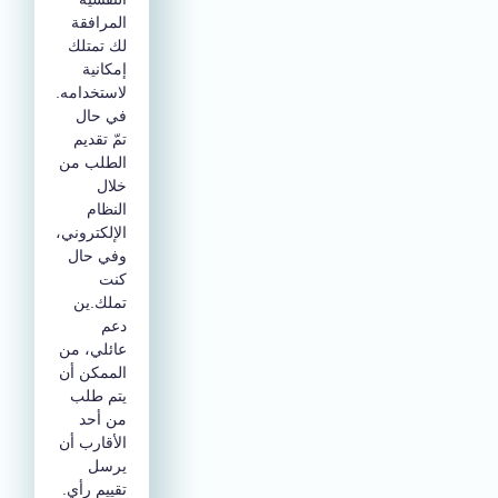
المرافقة
لك تمتلك
إمكانية
لاستخدامه.
في حال
تمّ تقديم
الطلب من
خلال
النظام
الإلكتروني،
وفي حال
كنت
تملك.ين
دعم
عائلي، من
الممكن أن
يتم طلب
من أحد
الأقارب أن
يرسل
تقييم رأي.