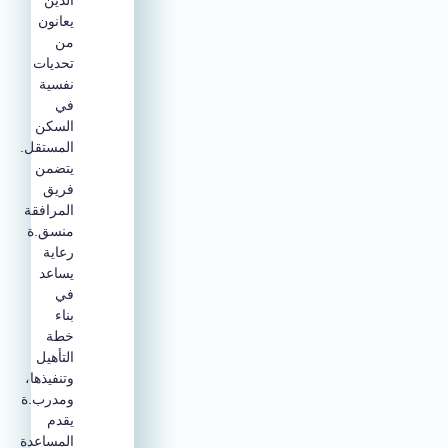
يعانون
من
تحديات
نفسية
في
السكن
المستقل.
يتضمن
فريق
المرافقة
منسق.ة
رعاية
يساعد
في
بناء
خطة
التأهيل
وتنفيذها،
ومدرب.ة
يقدم
المساعدة