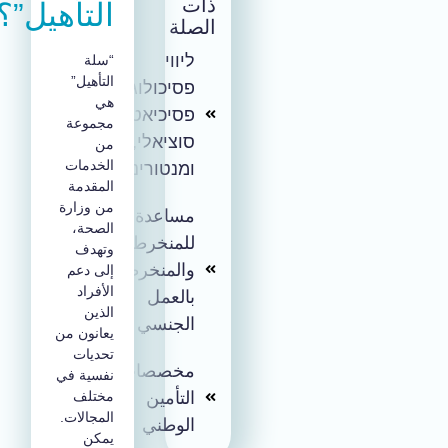
ذات
التأهيل”؟
الصلة
ליווי
“سلة
التأهيل”
פסיכולוגי,
هي
פסיכיאטרי,
مجموعة
סוציאלי,
من
الخدمات
ומנטורינג
المقدمة
من وزارة
مساعدة
الصحة،
للمنخرطين
وتهدف
والمنخرطات
إلى دعم
الأفراد
بالعمل
الذين
الجنسي
يعانون من
تحديات
مخصصات
نفسية في
التأمين
مختلف
المجالات.
الوطني
يمكن