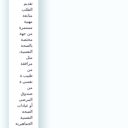
تقديم
الطلب
متابعة
مهنية
مستمرة
من جهة
مختصة
بالصحة
النفسية،
مثل
مرافقة
من
طبيب.ة
نفسي.ة
من
صندوق
المرضى
أو عيادات
الصحة
النفسية
الجماهيرية