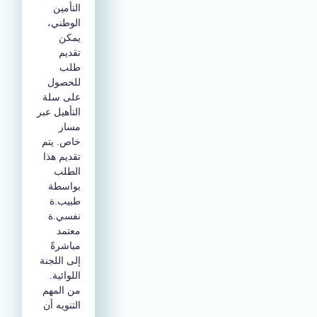
التأمين
الوطني،
يمكن
تقديم
طلب
للحصول
على سلة
التأهيل عبر
مسار
خاص. يتم
تقديم هذا
الطلب
بواسطة
طبيب.ة
نفسي.ة
معتمد
مباشرةً
إلى اللجنة
اللوائية.
من المهم
التنويه أن