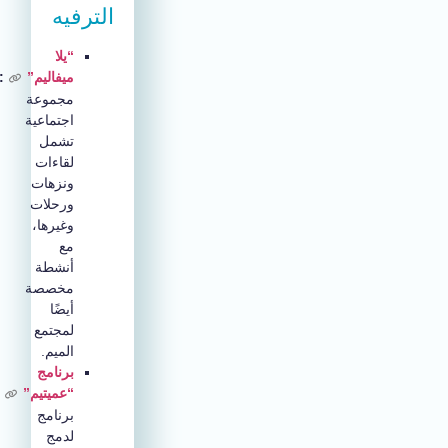
الترفيه
“يلا
ميفاليم”
:
مجموعة
اجتماعية
تشمل
لقاءات
ونزهات
ورحلات
وغيرها،
مع
أنشطة
مخصصة
أيضًا
لمجتمع
الميم.
برنامج
“عميتيم”
:
برنامج
لدمج