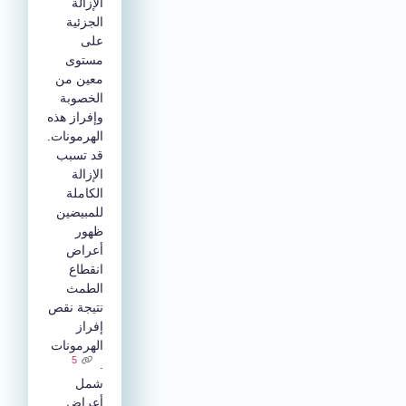
الإزالة
الجزئية
على
مستوى
معين من
الخصوبة
وإفراز هذه
الهرمونات.
قد تسبب
الإزالة
الكاملة
للمبيضين
ظهور
أعراض
انقطاع
الطمث
نتيجة نقص
إفراز
الهرمونات
5
.
شمل
أعراض