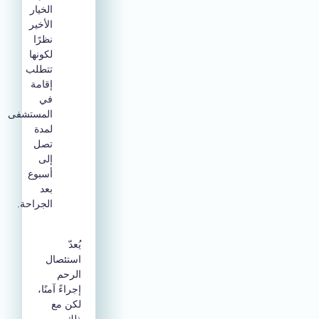
الخيار
الأخير
نظرًا
لكونها
تتطلب
إقامة
في
المستشفى
لمدة
تصل
إلى
أسبوع
بعد
الجراحة.
يُعدّ
استئصال
الرحم
إجراءً آمنًا،
لكن مع
ذلك، من