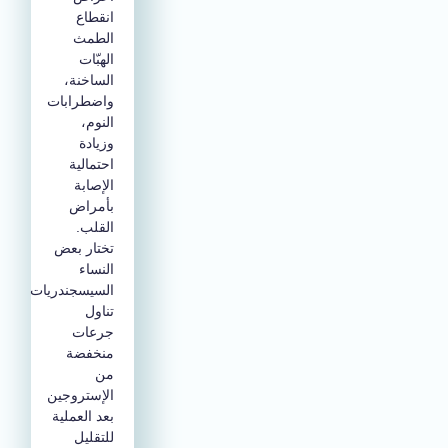
انقطاع
الطمث
الهبّات
الساخنة،
واضطرابات
النوم،
وزيادة
احتمالية
الإصابة
بأمراض
القلب.
تختار بعض
النساء
السيسجندريات
تناول
جرعات
منخفضة
من
الإستروجين
بعد العملية
للتقليل