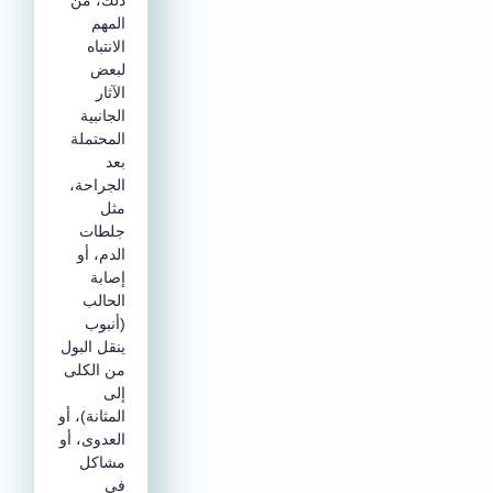
المهم
الانتباه
لبعض
الآثار
الجانبية
المحتملة
بعد
الجراحة،
مثل
جلطات
الدم، أو
إصابة
الحالب
(أنبوب
ينقل البول
من الكلى
إلى
المثانة)، أو
العدوى، أو
مشاكل
في