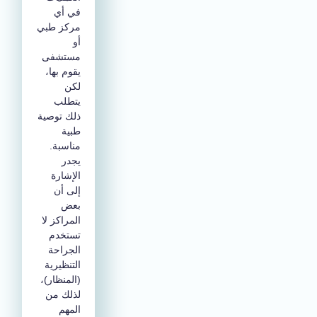
في أي
مركز طبي
أو
مستشفى
يقوم بها،
لكن
يتطلب
ذلك توصية
طبية
مناسبة.
يجدر
الإشارة
إلى أن
بعض
المراكز لا
تستخدم
الجراحة
التنظيرية
(المنظار)،
لذلك من
المهم