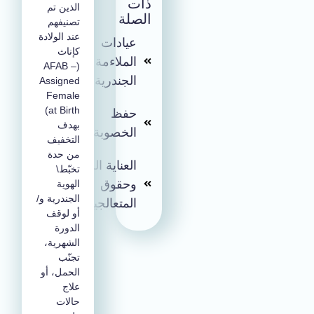
ذات
الذين تم
الصلة
تصنيفهم
عند الولادة
عيادات
كإناث
الملاءمة
(AFAB –
الجندرية
Assigned
Female
at Birth)
حفظ
بهدف
الخصوبة
التخفيف
من حدة
العناية الطبية
تخبّط\
وحقوق
الهوية
الجندرية و/
المتعالجين.ات
أو لوقف
الدورة
الشهرية،
تجنّب
الحمل، أو
علاج
حالات