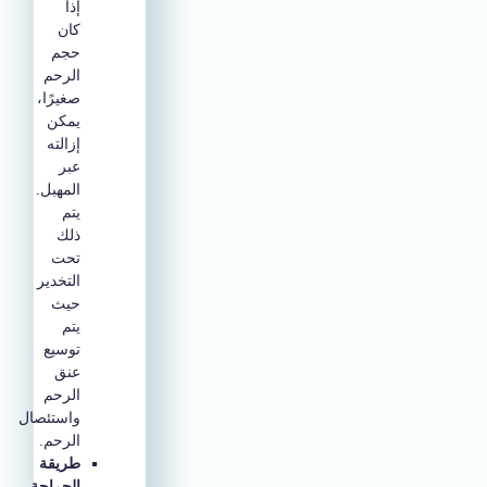
إذا
كان
حجم
الرحم
صغيرًا،
يمكن
إزالته
عبر
المهبل.
يتم
ذلك
تحت
التخدير
حيث
يتم
توسيع
عنق
الرحم
واستئصال
الرحم.
طريقة
الجراحة