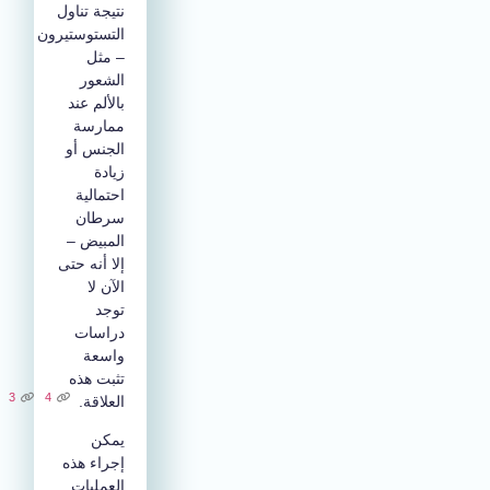
نتيجة تناول
التستوستيرون
– مثل
الشعور
بالألم عند
ممارسة
الجنس أو
زيادة
احتمالية
سرطان
المبيض –
إلا أنه حتى
الآن لا
توجد
دراسات
واسعة
تثبت هذه
3
4
العلاقة.
يمكن
إجراء هذه
العمليات