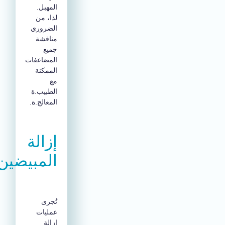
المهبل.
لذا، من
الضروري
مناقشة
جميع
المضاعفات
الممكنة
مع
الطبيب.ة
المعالج.ة.
إزالة
المبيضين
تُجرى
عمليات
إزالة