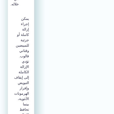
خلاله.
يمكن
إجراء
إزالة
كاملة أو
جزئية
للمبيضين
وقناتي
فالوب.
تؤدي
الإزالة
الكاملة
إلى إيقاف
التبويض
وإفراز
الهرمونات
الأنثوية،
بينما
تحافظ