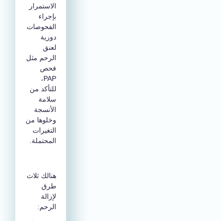
الاستمرار
بإجراء
الفحوصات
دورية
لعنق
الرحم مثل
فحص
PAP،
للتأكد من
سلامة
الأنسجة
وخلوها من
التغيرات
المحتملة.
هنالك ثلاث
طرق
لإزالة
الرحم: