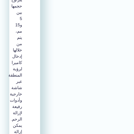
حجمها
بين
5
و15
مم،
يتم
من
خلالها
إدخال
كاميرا
لرؤية
المنطقة
عبر
شاشة
خارجية
وأدوات
رفيعة
لإزالة
الرحم.
يمكن
إزالة