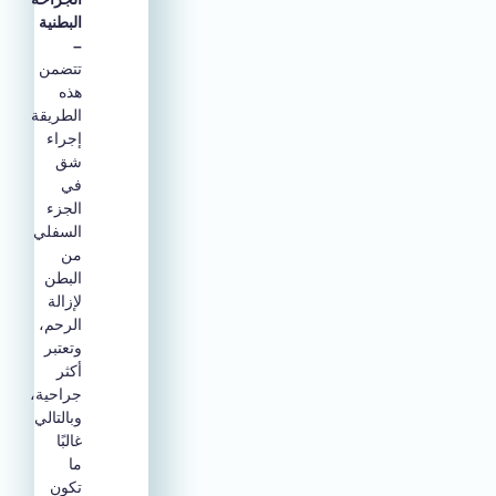
البطنية
–
تتضمن
هذه
الطريقة
إجراء
شق
في
الجزء
السفلي
من
البطن
لإزالة
الرحم،
وتعتبر
أكثر
جراحية،
وبالتالي
غالبًا
ما
تكون