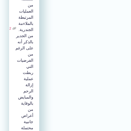
من
العمليات
المرتبطة
بالملاءمة
2
الجندرية
.
من الجدير
بالذكر أنه
على الرغم
من
الفرضيات
التي
ربطت
عملية
إزالة
الرحم
والمبايض
بالوقاية
من
أعراض
جانبية
محتملة