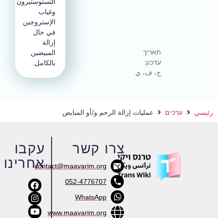
التستوستيرون
وغياب
الإستروجين
في حال
إزالة
תאריך
المبيضين
עדכון:
بالكامل.
ج، ف، ي
سي
ערכים
عمليات إزالة الرحم و/أو المبايض
צרו קשר
עקבו
אחרינו
contact@maavarim.org
052-4776707
WhatsApp
www.maavarim.org