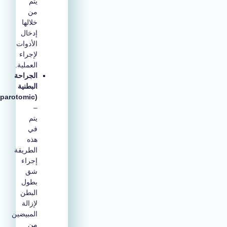
يتم
من
خلالها
إدخال
الأدوات
لإجراء
العملية.
الجراحة
البطنية
(Laparotomic)
–
يتم
في
هذه
الطريقة
إجراء
شق
بطول
البطن
لإزالة
المبيضين
من