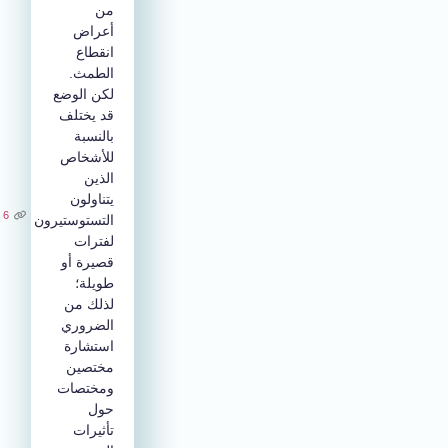
من
أعراض
انقطاع
الطمث.
لكن الوضع
قد يختلف
بالنسبة
للأشخاص
الذين
يتناولون
6
التستوستيرون
لفترات
قصيرة أو
طويلة؛
لذلك من
الضروري
استشارة
مختصين
ومختصات
حول
تأثيرات