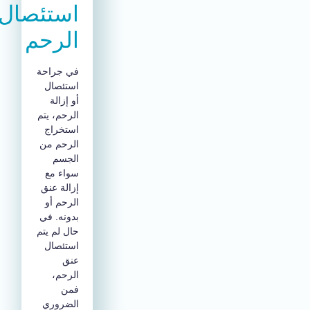
استئصال
الرحم
في جراحة
استئصال
أو إزالة
الرحم، يتم
استخراج
الرحم من
الجسم
سواء مع
إزالة عنق
الرحم أو
بدونه. في
حال لم يتم
استئصال
عنق
الرحم،
فمن
الضروري