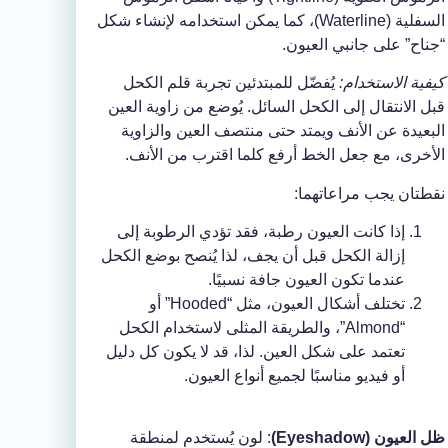
السفلية (Waterline)، كما يمكن استخدامه لإنشاء شكل
“جناح” على جانبي العيون.
كيفية الاستخدام:
يُفضّل للمبتدئين تجربة قلم الكحل
قبل الانتقال إلى الكحل السائل. يُوضع من زاوية العين
البعيدة عن الأنف ويمتد حتى منتصف العين والزاوية
الأخرى، مع جعل الخط أرفع كلما اقترب من الأنف.
نقطتان يجب مراعاتهما:
إذا كانت العيون رطبة، فقد تؤدي الرطوبة إلى
إزالة الكحل قبل أن يجف، لذا يُنصح بوضع الكحل
عندما تكون العيون جافة نسبيًا.
تختلف أشكال العيون، مثل “Hooded” أو
“Almond”، والطريقة المثلى لاستخدام الكحل
تعتمد على شكل العين. لذا، قد لا يكون كل دليل
أو فيديو مناسبًا لجميع أنواع العيون.
ظل العيون
(Eyeshadow)
: لون يُستخدم لمنطقة