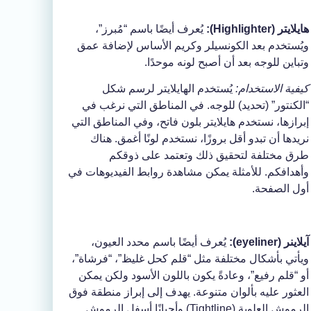
هايلايتر (Highlighter):
يُعرف أيضًا باسم “مُبرز”،
ويُستخدم بعد الكونسيلر وكريم الأساس لإضافة عمق
وتباين للوجه بعد أن أصبح لونه موحدًا.
كيفية الاستخدام:
يُستخدم الهايلايتر لرسم شكل
“الكنتور” (تحديد) للوجه. في المناطق التي نرغب في
إبرازها، نستخدم هايلايتر بلون فاتح، وفي المناطق التي
نريدها أن تبدو أقل بروزًا، نستخدم لونًا أغمق. هناك
طرق مختلفة لتحقيق ذلك وتعتمد على ذوقكم
وأهدافكم. للأمثلة يمكن مشاهدة روابط الفيديوهات في
أول الصفحة.
آيلاينر (eyeliner):
يُعرف أيضًا باسم محدد العيون،
ويأتي بأشكال مختلفة مثل “قلم كحل غليظ”، “فرشاة”،
أو “قلم رفيع”، وعادةً يكون باللون الأسود ولكن يمكن
العثور عليه بألوان متنوعة. يهدف إلى إبراز منطقة فوق
الرموش العلوية (Tightline) وأحيانًا أسفل الرموش