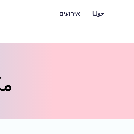
حولنا
אירועים
مك