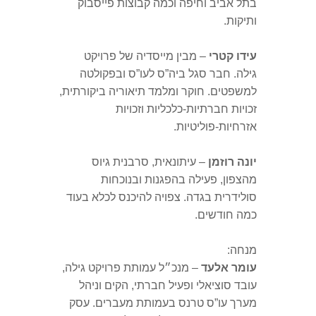
בתל אביב וחיפה וכמה קבוצות פייסבוק
ותיקות.
עידו קטרי
– מבין מייסדיה של פרויקט
גילה. חבר סגל ביה”ס לעו”ס ובפקולטה
למשפטים. חוקר ומלמד תיאוריה ביקורתית,
זכויות חברתיות-כלכליות וזכויות
אזרחיות-פוליטיות.
יונה רוזמן
– עיתונאית, סרבנית גיוס
מהצפון, פעילה בהפגנות ובנוכחות
סולידרית בגדה. צפויה להיכנס לכלא בעוד
כמה חודשים.
מנחה:
עומר אלעד
– מנכ״ל עמותת פרויקט גילה,
עובד סוציאלי ופעיל חברתי, הקים וניהל
מערך עו”ס טרנס בעמותת מעברים. עסק