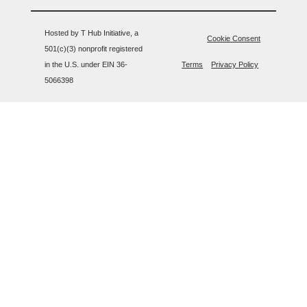
Hosted by T Hub Initiative, a
Cookie Consent
501(c)(3) nonprofit registered
in the U.S. under EIN 36-
Terms
Privacy Policy
5066398