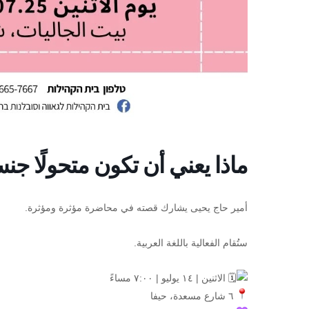
ماذا يعني أن تكون متحولًا جن
أمير حاج يحيى يشارك قصته في محاضرة مؤثرة ومؤثرة.
ستُقام الفعالية باللغة العربية.
الاثنين | ١٤ يوليو | ٧:٠٠ مساءً
٦ شارع مسعدة، حيفا