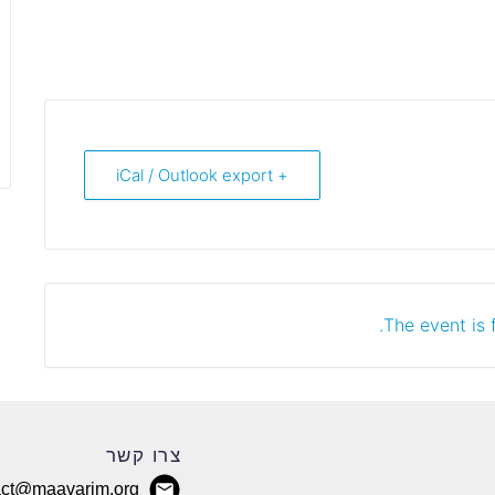
+ iCal / Outlook export
The event is f
צרו קשר
act@maavarim.org