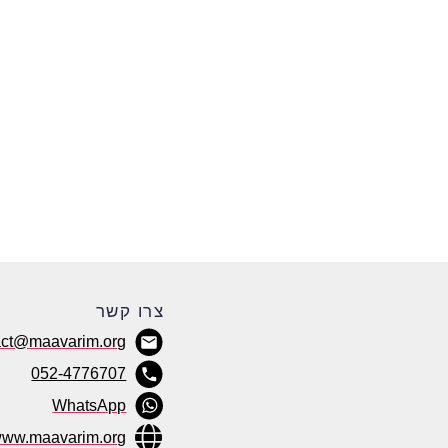
צרו קשר
act@maavarim.org
052-4776707
WhatsApp
ww.maavarim.org