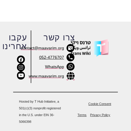
צרו קשר
עקבו
אחרינו
contact@maavarim.org
052-4776707
WhatsApp
www.maavarim.org
Hosted by T Hub Initiative, a
Cookie Consent
501(c)(3) nonprofit registered
in the U.S. under EIN 36-
Terms
Privacy Policy
5066398