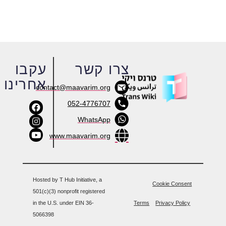
צרו קשר
עקבו
אחרינו
contact@maavarim.org
052-4776707
WhatsApp
www.maavarim.org
Hosted by T Hub Initiative, a
Cookie Consent
501(c)(3) nonprofit registered
in the U.S. under EIN 36-
Terms
Privacy Policy
5066398