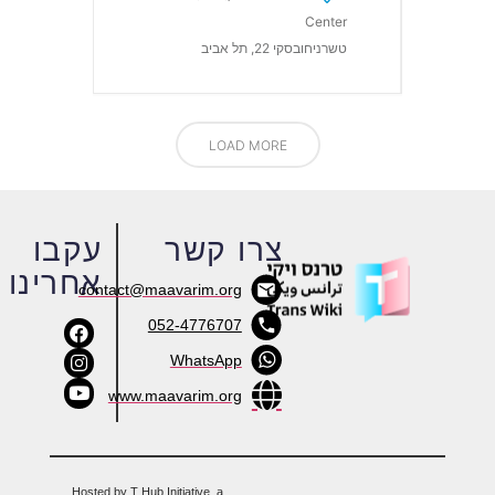
Center
טשרניחובסקי 22, תל אביב
LOAD MORE
צרו קשר
עקבו
אחרינו
contact@maavarim.org
052-4776707
WhatsApp
www.maavarim.org
Hosted by T Hub Initiative, a