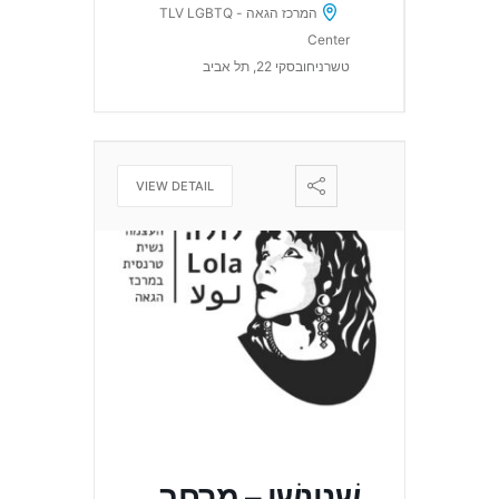
המרכז הגאה - TLV LGBTQ
Center
טשרניחובסקי 22, תל אביב
VIEW DETAIL
שֵׁנִינָשִׁי – מרחב