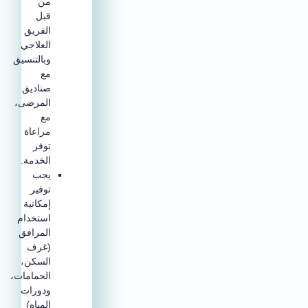
من
قبل
الفريق
العلاجي
وبالتنسيق
مع
صناديق
المرضى،
مع
مراعاة
توفر
الخدمة.
يجب
توفير
إمكانية
استخدام
المرافق
(غرف
السكن،
الحمامات،
ودورات
المياه)