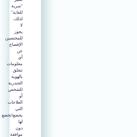
“سرية
للغاية”.
لذلك،
لا
يجوز
للمختصين
الإفصاح
عن
أي
معلومات
تتعلق
بالهوية
الجندرية
للشخص
أو
العلاجات
التي
يخضع\تخضع
لها
دون
موافقة