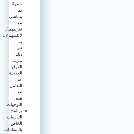
جندريًا
بما
يتماشى
مع
تعريفهم\ن
لأنفسهم\ن،
بما
في
ذلك
تدريب
الفرق
العلاجية
على
التعامل
مع
هذه
التوجهات.
برنامج
التدريبات
الخاص
بالمنظمات