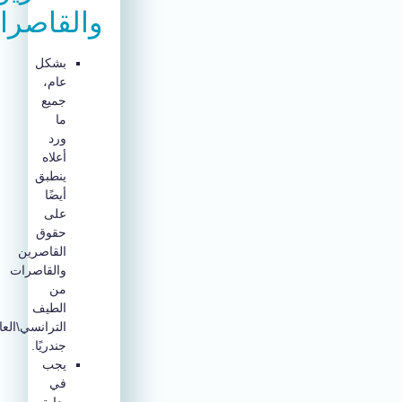
والقاصرات
بشكل
عام،
جميع
ما
ورد
أعلاه
ينطبق
أيضًا
على
حقوق
القاصرين
والقاصرات
من
الطيف
الترانسي\العابر
جندريًا.
يجب
في