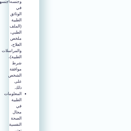
وجنسه\جنسها
في
الوثائق
الطبية
(الملف
الطبي،
ملخص
العلاج،
والمراسلات
الطبية)،
شرط
موافقة
الشخص
على
ذلك.
المعلومات
الطبية
في
مجال
الصحة
النفسية
تعتبر