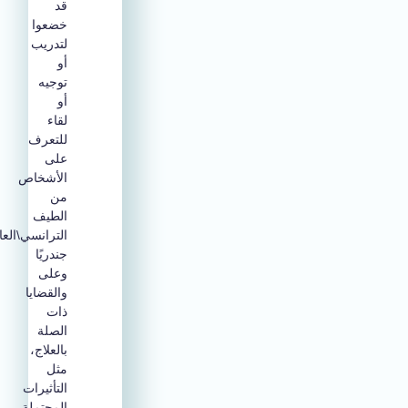
قد
خضعوا
لتدريب
أو
توجيه
أو
لقاء
للتعرف
على
الأشخاص
من
الطيف
الترانسي\العابر
جندريًا
وعلى
والقضايا
ذات
الصلة
بالعلاج،
مثل
التأثيرات
المحتملة