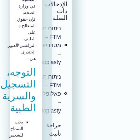
الإدخالات
في وزارة
ذات
الصحة،
الصلة
فإن حقوق
المتعالج.ة
ניתוח תחתון
على
FTM –
الطيف
מטוידיופלסטי
الترانسي\العبور
الجندري
–
هي:
Metoidioplasty
التوجه،
ניתוח תחתון
التسجيل،
FTM –
والسرية
פאלופלסטי
–
الطبية
Phalloplasty
يجب
جراحة
السماح
تأنيث
للشخص