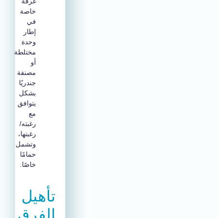
غرفة
خاصة
في
إطار
وحدة
مختلطة
أو
مصنفة
جندريًا
بشكل
يتوافق
مع
رغبته/
رغبتها،
وتشمل
حمامًا
خاصًا.
تأهيل
الفرق