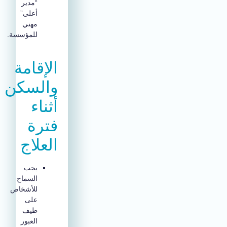
“مدير
أعلى”
مهني
للمؤسسة.
الإقامة
والسكن
أثناء
فترة
العلاج
يجب
السماح
للأشخاص
على
طيف
العبور