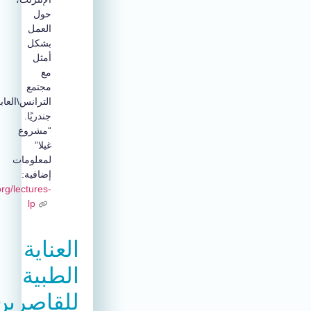
حول
العمل
بشكل
أمثل
مع
مجتمع
الترانس\العابر
جندريًا.
“مشروع
غيلا”
لمعلومات
إضافية:
https://www.gilaproject.org/lectures-
lp
العناية
الطبية
للقاصرين