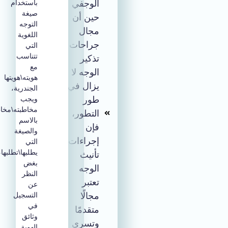
الوجفي
باستخدام
صيغة
حين أن
التوجه
مجال
اللغوية
جراحات
التي
تتناسب
تذكير
مع
الوجه لا
هويته\هويتها
يزال في
الجندرية،
طور
ويجب
مخاطبته\مخاطبتها
التطور،
بالاسم
فإن
والصيغة
إجراءات
التي
يطلبها\تطلبها،
تأنيث
بغض
الوجه
النظر
تعتبر
عن
مجالًا
التسجيل
في
متقدمًا
وثائق
وتسري
الهوية