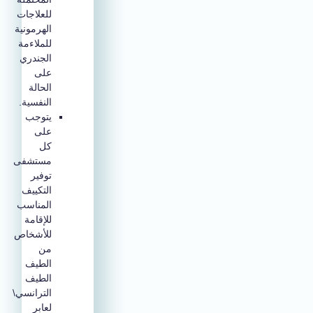
للعلاجات
الهرمونية
للملاءمة
الجندري
على
الحالة
النفسية.
يتوجب
على
كل
مستشفى
توفير
التكييف
المناسب
للإقامة
للأشخاص
من
الطيف
الطيف
الترانسي\
لعابر