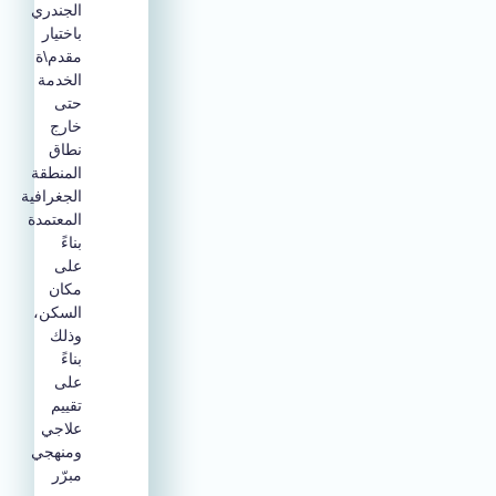
الجندري
باختيار
مقدم\ة
الخدمة
حتى
خارج
نطاق
المنطقة
الجغرافية
المعتمدة
بناءً
على
مكان
السكن،
وذلك
بناءً
على
تقييم
علاجي
ومنهجي
مبرّر