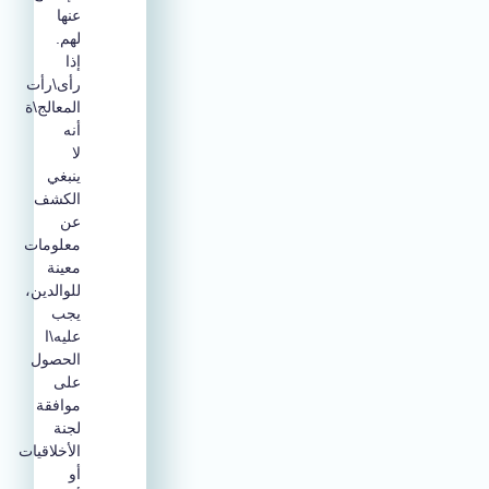
عنها
لهم.
إذا
رأى\رأت
المعالج\ة
أنه
لا
ينبغي
الكشف
عن
معلومات
معينة
للوالدين،
يجب
عليه\ا
الحصول
على
موافقة
لجنة
الأخلاقيات
أو