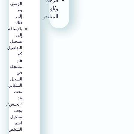
الرحم
الزمني
و/أو
وما
المبايض
إلى
ذلك.
بالإضافة
إلى
تسجيل
التفاصيل
كما
هي
مسجلة
في
السجل
السكاني
تحت
بند
“الجنس”،
يجب
تسجيل
اسم
الشخص