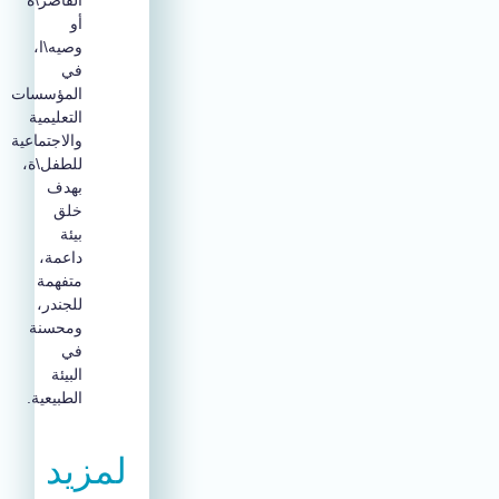
القاصر\ة
أو
وصيه\ا،
في
المؤسسات
التعليمية
والاجتماعية
للطفل\ة،
بهدف
خلق
بيئة
داعمة،
متفهمة
للجندر،
ومحسنة
في
البيئة
الطبيعية.
لمزيد