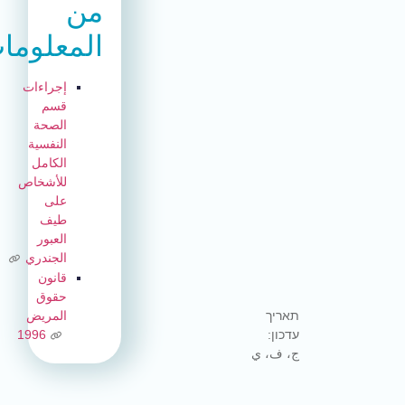
من
المعلومات
إجراءات
قسم
الصحة
النفسية
الكامل
للأشخاص
على
طيف
العبور
الجندري
قانون
حقوق
المريض
1996
 ي