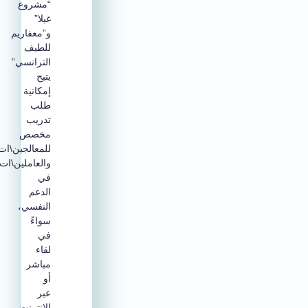
“مشروع
غيلا”
و”معفاريم
للطيف
الترانسي”
يتيح
إمكانية
طلب
تدريب
مخصص
للمعالجين\ات
والعاملين\ات
في
الدعم
النفسي،
سواءً
في
لقاء
مباشر
أو
عبر
الإنترنت،