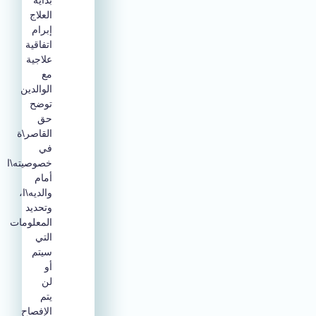
بداية
العلاج
إبرام
اتفاقية
علاجية
مع
الوالدين
توضح
حق
القاصر\ة
في
خصوصيته\ا
أمام
والديه\ا،
وتحديد
المعلومات
التي
سيتم
أو
لن
يتم
الإفصاح