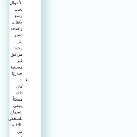
الأحوال،
يجب
وضع
لافتات
واضحة
تشير
إلى
وجود
مرافق
غير
مصنفة
جندريًا.
إذا
كان
ذلك
ممكناً،
ينبغي
السماح
للشخص
بالإقامة
في