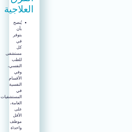
العلاجية
يُنصح
بأن
يتوفر
في
كل
مستشفى
للطب
النفسي،
وفي
الأقسام
النفسية
في
المستشفيات
العامة،
على
الأقل
موظف
واحد\ة