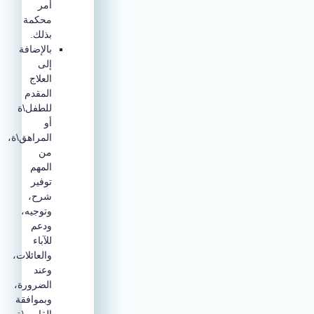
أمر
محكمة
بذلك.
بالإضافة
إلى
العلاج
المقدم
للطفل\ة
أو
المراهق\ة،
من
المهم
توفير
شرح،
وتوجيه،
ودعم
للآباء
والعائلات،
وعند
الضرورة،
وبموافقة