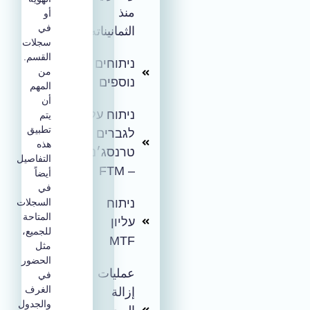
منذ
أو
في
الثمانيناته
سجلات
القسم.
ניתוחים
من
נוספים
المهم
أن
ניתוח עליון
يتم
تطبيق
לגברים
هذه
טרנסג׳נדרים
التفاصيل
– FTM
أيضاً
في
ניתוח
السجلات
المتاحة
עליון
للجميع،
MTF
مثل
الحضور
عمليات
في
الغرف
إزالة
والجدول