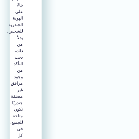
بناءً
على
الهوية
الجندرية
للشخص.
بدلاً
من
ذلك،
يجب
التأكد
من
وجود
مرافق
غير
مصنفة
جندريًا
تكون
متاحة
للجميع.
في
كل