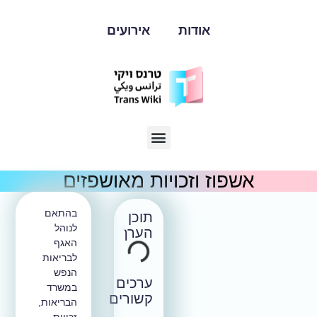
ודות
אירועים
וזכויות מאושפזים
בהתאם
תוכן
לנוהל
הערך
האגף
לבריאות
הנפש
ערכים
במשרד
קשורים
הבריאות,
זכויות