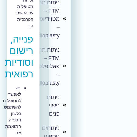
ניתוח תחתון
מטופל.ת
FTM –
על הקשת
מטוידיופלסטי
הטרנסית
הן:
–
Metoidioplasty
פנייה,
רישום
ניתוח תחתון
FTM –
וסודיות
פאלופלסטי
רפואית
–
Phalloplasty
יש
לאפשר
ניתוח
למטופל.ת
נישוי
להשתמש
פנים
בלשון
הפנייה
התואמת
ניתוחים
את
נוספים