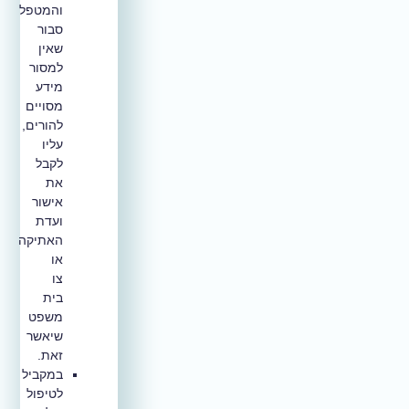
והמטפל
סבור
שאין
למסור
מידע
מסויים
להורים,
עליו
לקבל
את
אישור
ועדת
האתיקה
או
צו
בית
משפט
שיאשר
זאת.
במקביל
לטיפול