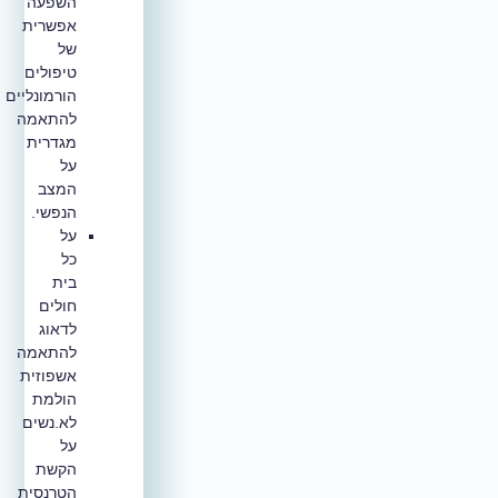
השפעה
אפשרית
של
טיפולים
הורמונליים
להתאמה
מגדרית
על
המצב
הנפשי.
על
כל
בית
חולים
לדאוג
להתאמה
אשפוזית
הולמת
לא.נשים
על
הקשת
הטרנסית