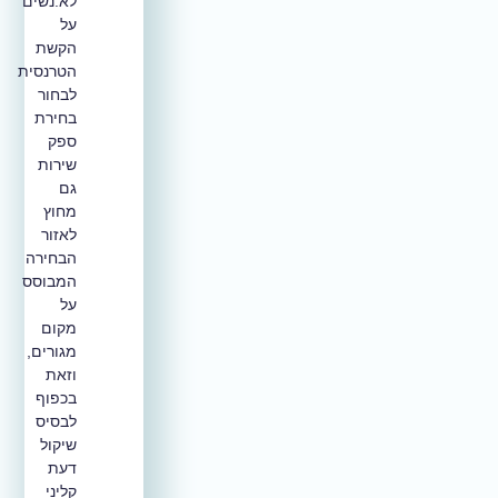
לא.נשים
על
הקשת
הטרנסית
לבחור
בחירת
ספק
שירות
גם
מחוץ
לאזור
הבחירה
המבוסס
על
מקום
מגורים,
וזאת
בכפוף
לבסיס
שיקול
דעת
קליני