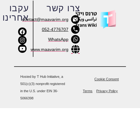
צרו קשר
עקבו
אחרינו
contact@maavarim.org
052-4776707
WhatsApp
www.maavarim.org
Hosted by T Hub Initiative, a
501(c)(3) nonprofit registered
in the U.S. under EIN 36-
Term
5066398