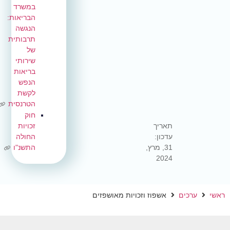
במשרד
הבריאות:
הנגשה
תרבותית
של
שירותי
בריאות
הנפש
לקשת
הטרנסית
חוק
זכויות
החולה
,
התשנ"ו
 וזכויות מאושפזים