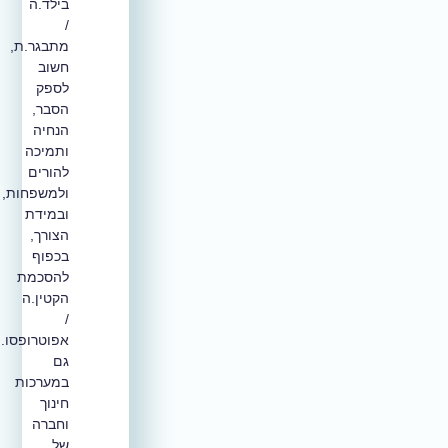
בילד.ה
/
מתבגר.ת,
חשוב
לספק
הסבר,
הנחיה
ותמיכה
להורים
ולמשפחות,
ובמידת
הצורך,
בכפוף
להסכמת
הקטין.ה
/
אפוטרופסו.ה,
גם
במערכות
חינוך
וחברה
של