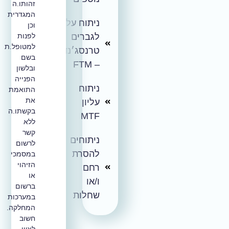
זהותו.ה
המגדרית
ניתוח עליון
וכן
לגברים
לפנות
למטופל.ת
טרנסג׳נדרים
בשם
– FTM
ובלשון
הפנייה
ניתוח
התואמת
את
עליון
בקשתו.ה
MTF
ללא
קשר
ניתוחים
לרשום
להסרת
במסמכי
הזיהוי
רחם
או
ו/או
ברשום
שחלות
במערכות
המחלקה.
חשוב