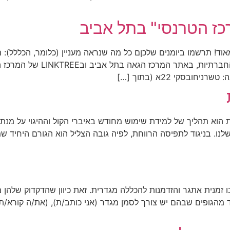
רכז הטרנסי" בתל אביב
אוד! תרשמו ביומנים שלכןם כל מה שנראה מעניין (כלומר, הכללל): 
פרטים מלאים וטופס הרשמה ניתן 
בסקי 22א (בתוך […]
הוא תהליך של למידת שימוש מחודש באיברי הקול וההיגוי על מנת
שלנו. בניגוד לתפיסה הרווחת, לפיה גובה הצליל הוא הגורם היחיד ש
זמנית אתגר והזדמנות להכללה מגדרית. זאת כיוון שהדקדוק שלהן 
 מהגופים שבהם יש צורך לסמן מגדר (אני כותב/ת), (את/ה קורא/ת)