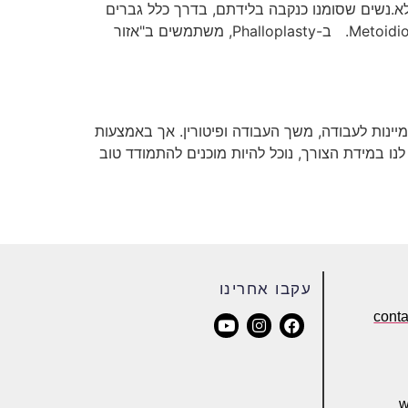
נוגעים לאיברי מין. Phalloplasty (נקרא גם Phallo) הוא ניתוח המיועד לא.נשים שסומנו כנקבה בלידתם, בדרך כלל גברים
טרנסים. זוהי אחת משתי שיטות הניתוח תחתון העיקריות ל-AFAB. לקריאה על השיטה המרכזית השנייה, ראו ערך Metoidioplasty. ב-Phalloplasty, משתמשים ב"אזור
נות לעבודה, משך העבודה ופיטורין. אך באמצעות
לנו במידת הצורך, נוכל להיות מוכנים להתמודד טוב
עקבו אחרינו
cont
w