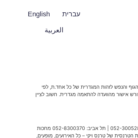
עברית
English
العربية
גוף והנפש לזהות המגדרית של כל אחד.ת, לפי
דורש אישור מהוועדה להתאמה מגדרית. חשוב לציין
אירועי הבית הטרנסי! 💖 מוזמנות להירשם לאירועים השונים בתל אביב, חיפה ובאר שבע אצל המנטוריות שלנו חיפה: 052-3005280 | תל אביב: 052-8300370 מחכות
רנסית של טרנס ויקי – כל האירועים, מופעים,