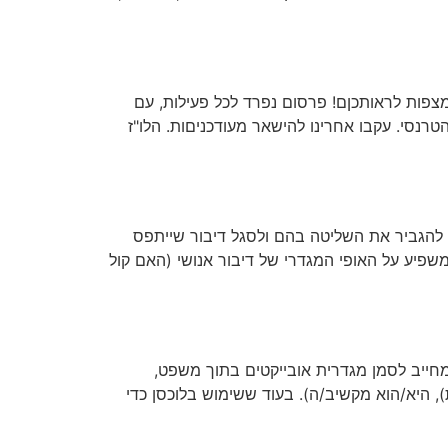
מצפות לראותכןם! פרסום נפרד לכל פעילות, עם
למצוא ברשתות החברתיות, באתר המרכז הגאה בתל אביב ובLINKTREE של המרכז הטרנסי. עקבו אחרינו להישאר מעודכניםות. הלו"ז
 להגביר את השליטה בהם ולסגל דיבור שייתפס
משפיע על האופי המגדרי של דיבור אנושי (האם קול
מחייב לסמן מגדרית אובייקטים בתוך משפט,
, היא/הוא מקשיב/ה). בעוד ששימוש בלוכסן כדי