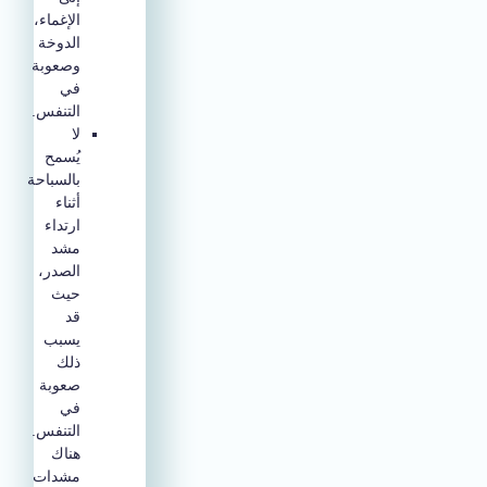
الإغماء،
الدوخة
وصعوبة
في
التنفس.
لا
يُسمح
بالسباحة
أثناء
ارتداء
مشد
الصدر،
حيث
قد
يسبب
ذلك
صعوبة
في
التنفس.
هناك
مشدات