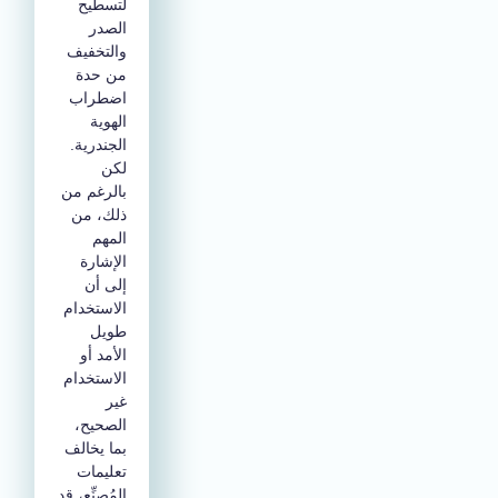
لتسطيح
الصدر
والتخفيف
من حدة
اضطراب
الهوية
الجندرية.
لكن
بالرغم من
ذلك، من
المهم
الإشارة
إلى أن
الاستخدام
طويل
الأمد أو
الاستخدام
غير
الصحيح،
بما يخالف
تعليمات
المُصنِّع، قد