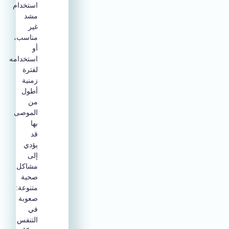
استخدام
مشد
غير
مناسب،
أو
استخدامه
لفترة
زمنية
أطول
من
الموصى
بها
قد
يؤدي
إلى
مشاكل
صحية
متنوعة:
صعوبة
في
التنفس