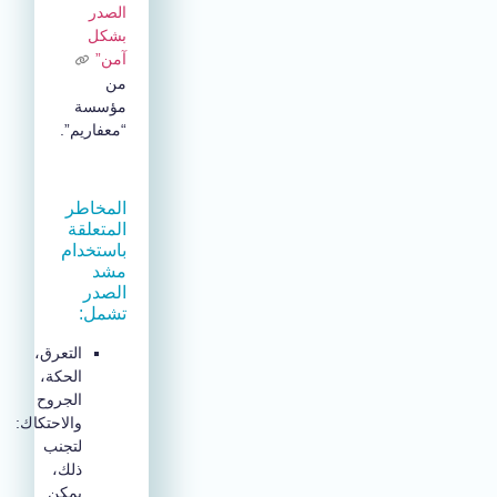
الصدر
بشكل
آمن”
من
مؤسسة
“معفاريم”.
المخاطر
المتعلقة
باستخدام
مشد
الصدر
تشمل:
التعرق،
الحكة،
الجروح
والاحتكاك:
لتجنب
ذلك،
يمكن