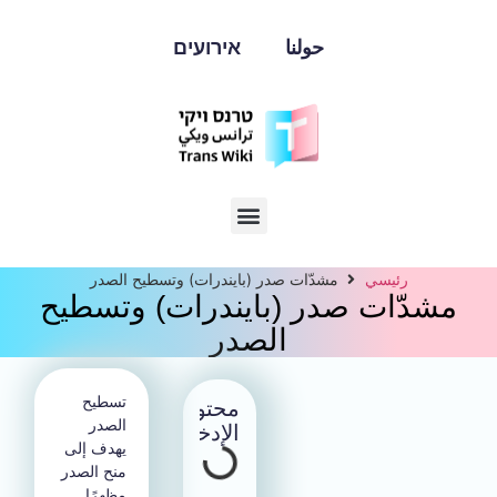
حولنا
אירועים
رئيسي
مشدّات صدر (بايندرات) وتسطيح الصدر
مشدّات صدر (بايندرات) وتسطيح
الصدر
تسطيح
محتوى
الصدر
الإدخال
يهدف إلى
منح الصدر
مظهرًا