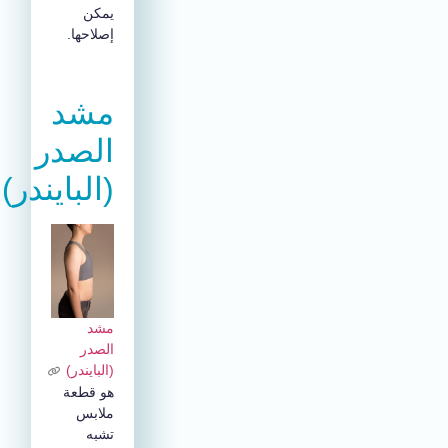
يمكن
إصلاحها.
مشد
الصدر
(البايندر)
مشد
الصدر
(البايندر)
هو قطعة
ملابس
تشبه