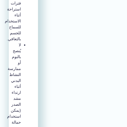
فترات
استراحة
أثناء
الاستخدام
للسماح
للجسم
بالتعافي.
لا
يُنصح
بالنوم
أو
ممارسة
النشاط
البدني
أثناء
ارتداء
مشد
الصدر
(يمكن
استخدام
حمالة