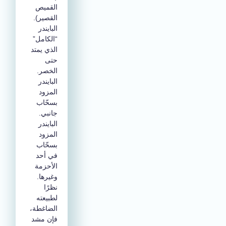
القميص
القصير).
البايندر
“الكامل”
الذي يمتد
حتى
الخصر.
البايندر
المزود
بسحّاب
جانبي.
البايندر
المزود
بسحّاب
في أحد
الأحزمة
وغيرها.
نظرًا
لطبيعته
الضاغطة،
فإن مشد