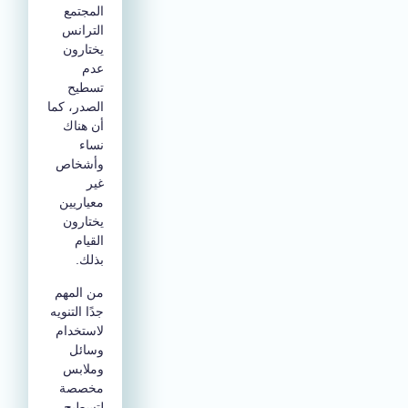
المجتمع
الترانس
يختارون
عدم
تسطيح
الصدر، كما
أن هناك
نساء
وأشخاص
غير
معياريين
يختارون
القيام
بذلك.
من المهم
جدًا التنويه
لاستخدام
وسائل
وملابس
مخصصة
لتسطيح