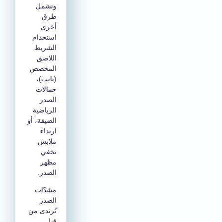
وتشمل
طرق
أخرى
استخدام
الشريط
اللاصق
المخصص
(تايب)،
حمالات
الصدر
الرياضية
الضيقة، أو
ارتداء
ملابس
تخفي
مظهر
الصدر.
مشدّات
الصدر
تُرتدى من
قبل