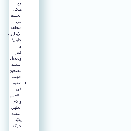
مع
هيكل
الجسم
في
منطقة
الإبطين،
حاول/
ي
قص
وتعديل
المشد
لتصحيح
حجمه.
صعوبة
في
التنفس
وآلام
الظهر:
المشد
يقيّد
حركة