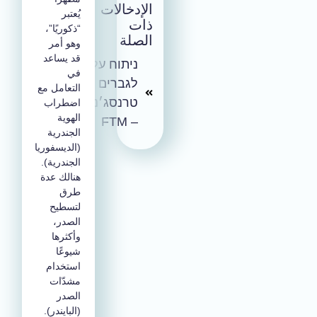
الإدخالات
يُعتبر
ذات
“ذكوريًا”،
الصلة
وهو أمر
قد يساعد
ניתוח עליון
في
לגברים
التعامل مع
טרנסג׳נדרים
اضطراب
الهوية
– FTM
الجندرية
(الديسفوريا
الجندرية).
هنالك عدة
طرق
لتسطيح
الصدر،
وأكثرها
شيوعًا
استخدام
مشدّات
الصدر
(البايندر).