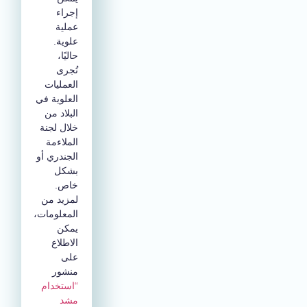
إجراء
عملية
علوية.
حاليًا،
تُجرى
العمليات
العلوية في
البلاد من
خلال لجنة
الملاءمة
الجندري أو
بشكل
خاص.
لمزيد من
المعلومات،
يمكن
الاطلاع
على
منشور
“استخدام
مشد