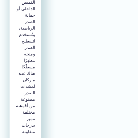
القميص
الداخلي أو
حمالة
الصدر
الرياضية،
وتُستخدم
لتسطيح
الصدر
ومنحه
مظهرًا
مسطّحًا.
هناك عدة
ماركان
لمشدات
الصدر،
مصنوعة
من أقمشة
مختلفة
تتميز
بدرجات
متفاوتة