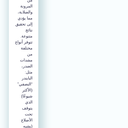
من
المرونة
والصلابة،
مما يؤدي
إلى تحقيق
نتائج
متنوعة.
تتوفر أنواع
مختلفة
من
مشدات
الصدر،
مثل:
البايندر
“النصفي”
(الأكثر
شيوعًا)
الذي
يتوقف
تحت
الأضلاع
(يشبه