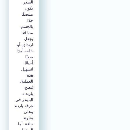
الصدر
يكون
ملتصقًا
جدًا
بالجسم،
مما قد
يجعل
ارتداؤه أو
خلعه أمرًا
صعبًا
أحيانًا.
لتسهيل
هذه
العملية،
يُنصح
بارتداء
البايندر في
غرفة باردة
وعلى
بشرة
جافة. أما