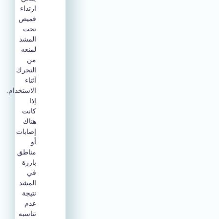
ارتداء
قميص
تحت
المشد
لمنعه
من
التحرك
أثناء
الاستخدام.
إذا
كانت
هناك
إصابات
أو
مناطق
بارزة
في
المشد
نتيجة
عدم
تناسبه