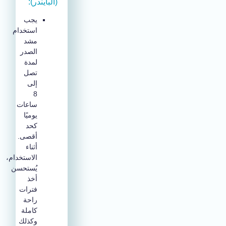
(البايندر):
يجب
استخدام
مشد
الصدر
لمدة
تصل
إلى
8
ساعات
يوميًا
كحد
أقصى.
أثناء
الاستخدام،
يُستحسن
أخذ
فترات
راحة
كاملة
وكذلك