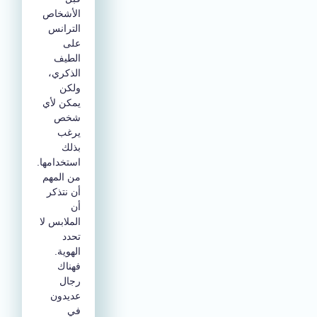
الأشخاص
الترانس
على
الطيف
الذكري،
ولكن
يمكن لأي
شخص
يرغب
بذلك
استخدامها.
من المهم
أن نتذكر
أن
الملابس لا
تحدد
الهوية.
فهناك
رجال
عديدون
في