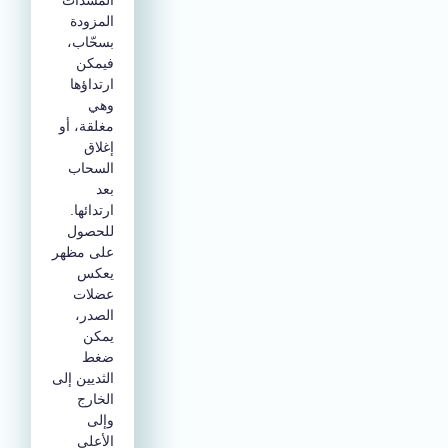
المشدات
المزودة
بسحّاب،
فيمكن
ارتداؤها
وهي
مغلقة، أو
إغلاق
السحاب
بعد
ارتدائها.
للحصول
على مظهر
يعكس
عضلات
الصدر،
يمكن
ضغط
الثديين إلى
الخارج
وإلى
الأعلى