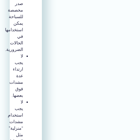
صدر
مخصصة
للسباحة
يمكن
استخدامها
في
الحالات
الضرورية.
لا
يجب
ارتداء
عدة
مشدات
فوق
بعضها.
لا
يجب
استخدام
مشدات
“منزلية”
مثل