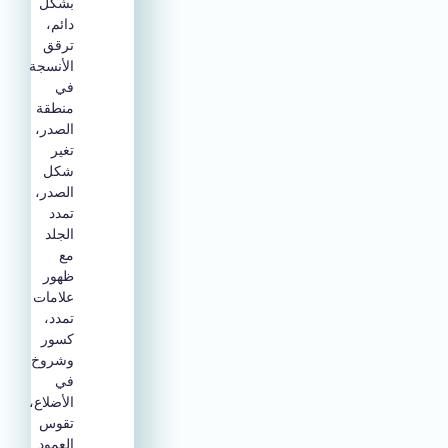
بشكل
دائم،
ترقق
الأنسجة
في
منطقة
الصدر،
تغير
شكل
الصدر،
تمدد
الجلد
مع
ظهور
علامات
تمدد،
كسور
وشروخ
في
الأضلاع،
تقوس
العمود