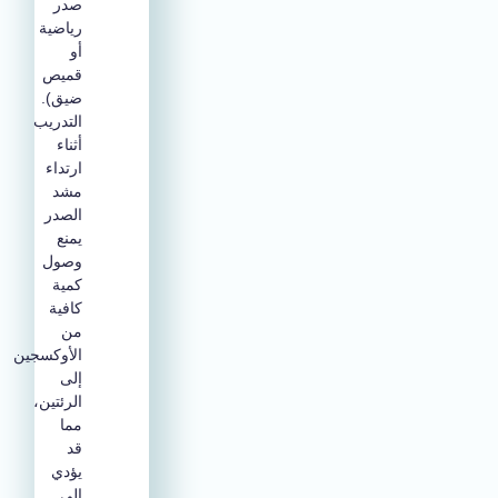
صدر
رياضية
أو
قميص
ضيق).
التدريب
أثناء
ارتداء
مشد
الصدر
يمنع
وصول
كمية
كافية
من
الأوكسجين
إلى
الرئتين،
مما
قد
يؤدي
إلى