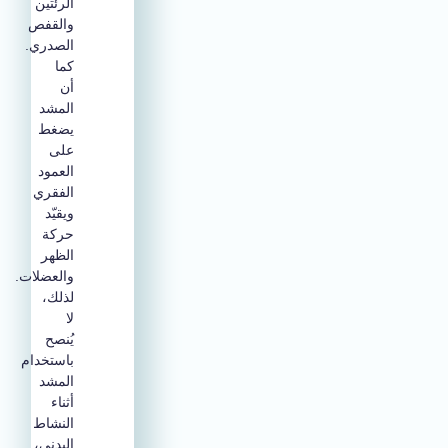
الرئتين
والقفص
الصدري.
كما
أن
المشد
يضغط
على
العمود
الفقري
ويقيّد
حركة
الظهر
والعضلات.
لذلك،
لا
يُنصح
باستخدام
المشد
أثناء
النشاط
البدني،