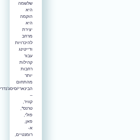
שלשמה
היא
הוקמה
היא
יצירת
מרחב
להיכרויות
ודייטינג
עבור
קהילות
רחבות
יותר
מהתחום
הבינארי/סיסג’נדרי
–
קוויר,
טרנס*,
פולי,
פאן,
א-
רומנטיים,