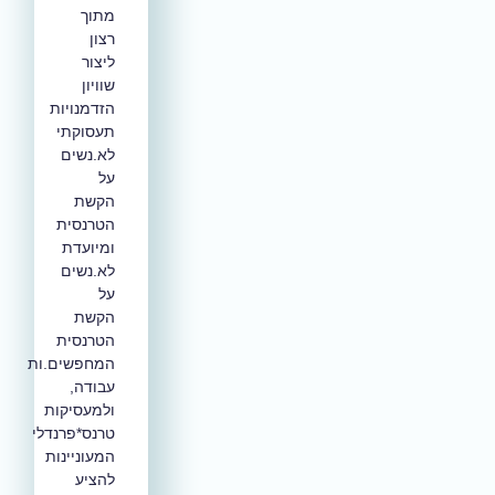
מתוך
רצון
ליצור
שוויון
הזדמנויות
תעסוקתי
לא.נשים
על
הקשת
הטרנסית
ומיועדת
לא.נשים
על
הקשת
הטרנסית
המחפשים.ות
עבודה,
ולמעסיקות
טרנס*פרנדלי
המעוניינות
להציע