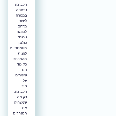
הקבוצה
נפתחה
במטרה
ליצור
מרחב
להומור
טרנסי.
כולם.ן
מוזמנות.ים
להנות
מהמרחב
כל עוד
הם
שומרים
על
חוקי
הקבוצה.
רק מה
שמצחיק
את
המנהלים