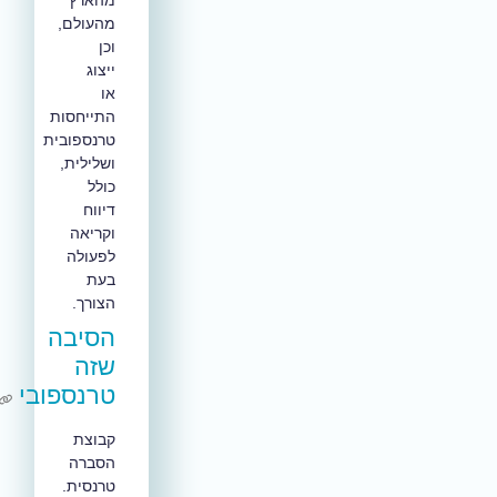
מהעולם,
וכן
ייצוג
או
התייחסות
טרנספובית
ושלילית,
כולל
דיווח
וקריאה
לפעולה
בעת
הצורך
.
הסיבה
שזה
טרנספובי
קבוצת
הסברה
טרנסית.