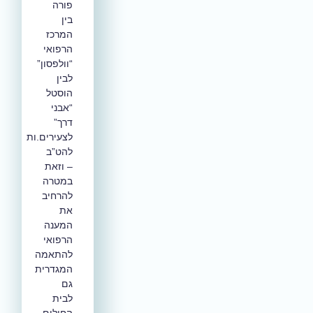
פורה
בין
המרכז
הרפואי
“וולפסון”
לבין
הוסטל
“אבני
דרך”
לצעירים.ות
להט”ב
– וזאת
במטרה
להרחיב
את
המענה
הרפואי
להתאמה
המגדרית
גם
לבית
החולים