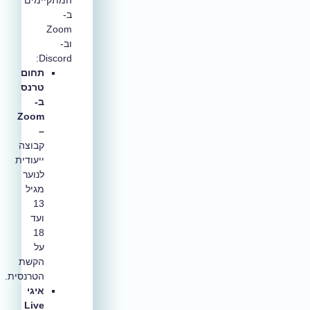
ב-
Zoom
וב-
Discord:
תחום
טרנס
ב-
Zoom
–
קבוצה
ייעודית
לנוער
מגיל
13
ועד
18
על
הקשת
הטרנסית.
איגי
Live