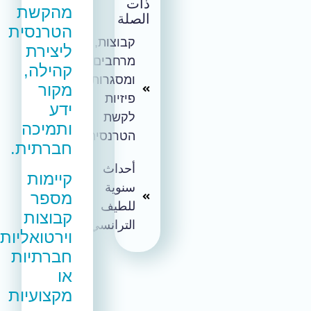
ذات
מהקשת
الصلة
הטרנסית
קבוצות,
ליצירת
מרחבים
קהילה,
ומסגרות
מקור
פיזיות
ידע
לקשת
ותמיכה
הטרנסית
חברתית.
أحداث
קיימות
سنوية
מספר
للطيف
קבוצות
الترانسي
וירטואליות
חברתיות
או
מקצועיות