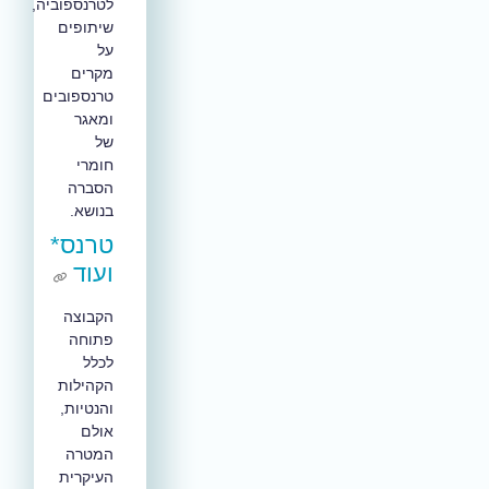
לטרנספוביה,
שיתופים
על
מקרים
טרנספובים
ומאגר
של
חומרי
הסברה
בנושא.
טרנס*
ועוד
הקבוצה
פתוחה
לכלל
הקהילות
והנטיות,
אולם
המטרה
העיקרית