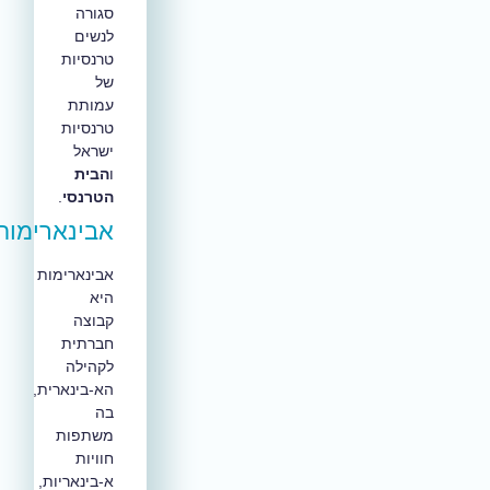
סגורה
לנשים
טרנסיות
של
עמותת
טרנסיות
ישראל
ו
הבית
הטרנסי
.
אבינארימות
אבינארימות
היא
קבוצה
חברתית
לקהילה
הא-בינארית,
בה
משתפות
חוויות
א-בינאריות,