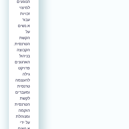
הנוגעים
למיצוי
זכויות
עבור
א.נשים
על
הקשת
הטרנסית.
הקבוצה
בניהול
הארגונים
פרויקט
גילה
להעצמה
טרנסית
ומעברים
לקשת
הטרנסית
הוקמה
ומנוהלת
על ידי
א.נשים