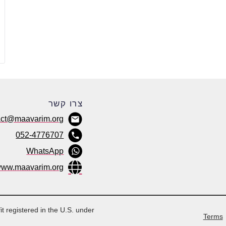
צרו קשר
act@maavarim.org
052-4776707
WhatsApp
ww.maavarim.org
it registered in the U.S. under
Terms