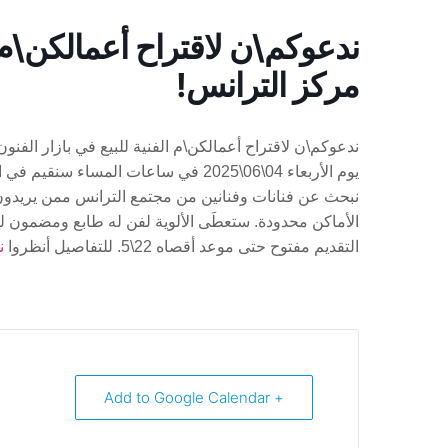
ندعوكم\ن لاقتراح أعمالكن\م ا
مركز الترانس!
ندعوكم\ن لاقتراح أعمالكن\م الفنية للبيع في بازار الفنو
يوم الأربعاء 04\06\2025 في ساعات المساء سنقيم في المركز أمسية ستفتتح شهر الأكتيفيزم الفخور.
نبحث عن فنانات وفنانين من مجتمع الترانس ممن يريدون وت
الأماكن محدودة. ستعطَى الألوية لفن له طابع ومضمون له
التقديم مفتوح حتى موعد أقصاه 22\5. للتفاصيل أنظروا
ن
+ Add to Google Calendar