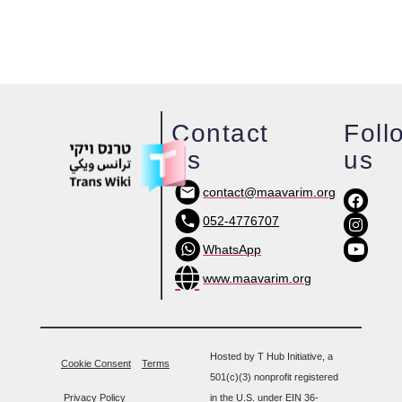
Contact
Foll
us
us
contact@maavarim.org
052-4776707
WhatsApp
www.maavarim.org
Hosted by T Hub Initiative, a
Cookie Consent
Terms
501(c)(3) nonprofit registered
Privacy Policy
in the U.S. under EIN 36-