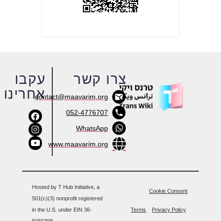
צרו קשר
עקבו
אחרינו
contact@maavarim.org
052-4776707
WhatsApp
www.maavarim.org
Hosted by T Hub Initiative, a
Cookie Consent
501(c)(3) nonprofit registered
in the U.S. under EIN 36-
Terms
Privacy Policy