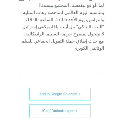
‎بمناسبة اليوم العالمي لمناهضة رهاب المثلية
والترانس، يوم الأحد 17.05، الساعة 19:00،
"البيت الليلكي" بتل أبيب-يافا،ميكفي إسرائيل
8 بيتحول لمسرح جريمة للسينما الراديكالية،
مع حدث إطلاق حملة التمويل الجماعي للفيلم
الوثائقي الكويري
+ Add to Google Calendar
+ iCal / Outlook export