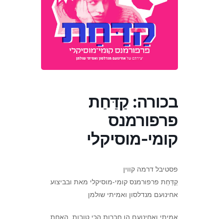
בכורה: קַדַּחַת
פרפורמנס
קומי-מוסיקלי
פסטיבל דרמה קווין
קַדַּחַת פרפורמנס קומי-מוסיקלי​ מאת ובביצוע
אחינועם מנדלסון ואמיתי שולמן
אמיתי ואחינועם הן חברות הכי טובות. האחת