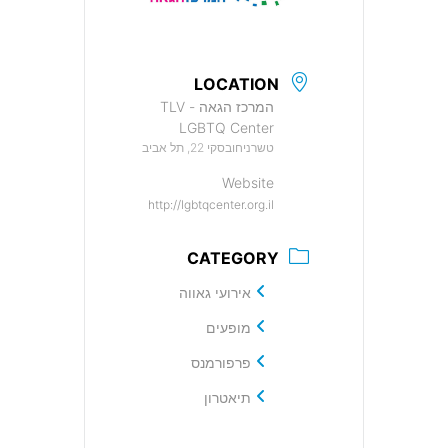
LOCATION
המרכז הגאה - TLV
LGBTQ Center
טשרניחובסקי 22, תל אביב
Website
http://lgbtqcenter.org.il
CATEGORY
אירועי גאווה
מופעים
פרפורמנס
תיאטרון