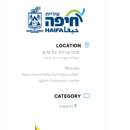
LOCATION
מרכז קהילתי בת גלים
העלייה השנייה 45, חיפה
Website
https://www.haifa.muni.il/place/bat-
galim-community-center/
CATEGORY
הרצאות