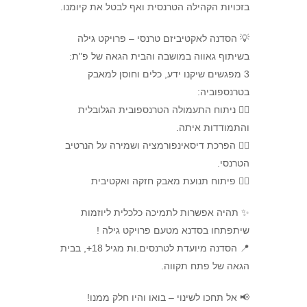
בזכויות הקהילה הטרנסית ואף לבטל את קיומנו.
💡 הסדנה לאקטיביזם טרנסי – פרויקט גילה
בשיתוף גאווה במושבה והבית הגאה של פ"ת:
3 מפגשים שיקנו ידע, כלים וחוסן למאבק
בטרנספוביה:
🏳‍⚧ ניתוח התעמולה הטרנספובית הגלובלית
והתמודדות איתה.
🏳‍⚧ הפרכת דיסאינפורמציה ושמירה על הנרטיב
הטרנסי.
🏳‍⚧ פיתוח תנועת מאבק חזקה ואקטיבית
✨ תהיה אפשרות לתמיכה כלכלית ליוזמות
שיתפתחו בסדנא מטעם פרויקט גילה !
📍 הסדנה מיועדת לטרנסים.ות מגיל 18+, בבית
הגאה של פתח תקווה.
📢 אל תחכו לשינוי – בואו והיו חלק ממנו!