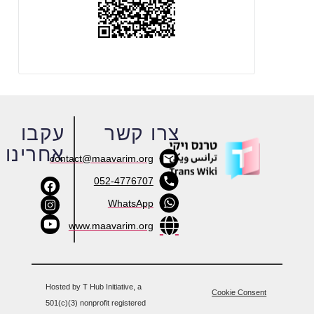
צרו קשר
עקבו
אחרינו
contact@maavarim.org
052-4776707
WhatsApp
www.maavarim.org
Hosted by T Hub Initiative, a
Cookie Consent
501(c)(3) nonprofit registered