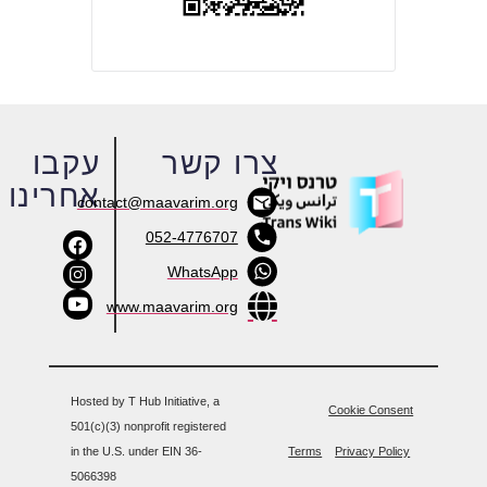
צרו קשר
עקבו
אחרינו
contact@maavarim.org
052-4776707
WhatsApp
www.maavarim.org
Hosted by T Hub Initiative, a
Cookie Consent
501(c)(3) nonprofit registered
in the U.S. under EIN 36-
Terms
Privacy Policy
5066398