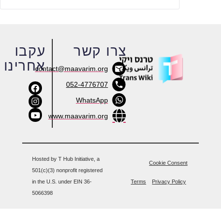
צרו קשר
עקבו
אחרינו
contact@maavarim.org
052-4776707
WhatsApp
www.maavarim.org
Hosted by T Hub Initiative, a
Cookie Consent
501(c)(3) nonprofit registered
in the U.S. under EIN 36-
Terms
Privacy Policy
5066398