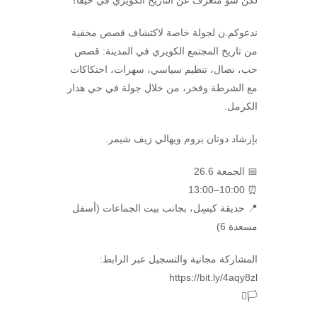
ندعوكم.ن لجولة خاصة لاكتشاف قصص مخفية
من تاريخ المجتمع الكويري في المدينة: قصص
حب، نضال، تنظيم سياسي، سهرات، احتكاكات
مع الشرطة وفخر، من خلال جولة في حي هدار
الكرمل.
بإرشاد دوتان بروم ويهالي زيف شيمر.
📅 الجمعة 26.6
⏰ 10:00–13:00
📍 حديقة كيسِل، بجانب بيت الجماعات (أسفل
مسعدة 6)
المشاركة مجانية والتسجيل عبر الرابط:
https://bit.ly/4aqy8zl
🏳️‍⚧️