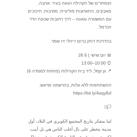
הנסתרים של הקהילה הגאה בעיר: אהבה,
מאבקים, התארגנות פוליטית, מסיבות, חיכוכים
עם המשטרה וגאווה – דרך רחובות שכונת הדר
הכרמל.
בהדרכת דותן ברום וייהלי זיו שמר.
📅 יום שישי | 26.6
⏰ 10:00–13:00
📍 גן קסל, ליד בית הקהילות (מתחת למסדה 6)
ההשתתפות ללא עלות, בהרשמה מראש:
https://bit.ly/4aqy8zl
🏳️‍⚧️
لما منفكر بتاريخ المجتمع الكويري في البلاد، أول
مدينة بتخطر على بال أغلب الناس هي تل أبيب.
لكن شو منعرف عن التاريخ الكويري في حيفا؟