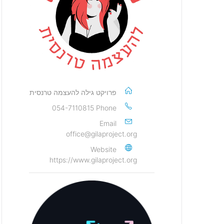
פרויקט גילה להעצמה טרנסית
054-7110815
Phone
Email
office@gilaproject.org
Website
https://www.gilaproject.org