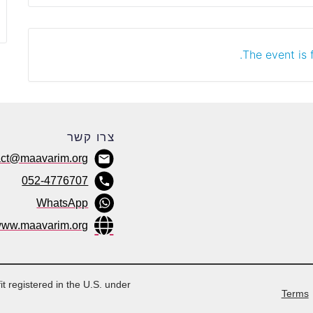
The event is f
צרו קשר
act@maavarim.org
052-4776707
WhatsApp
ww.maavarim.org
it registered in the U.S. under
Terms