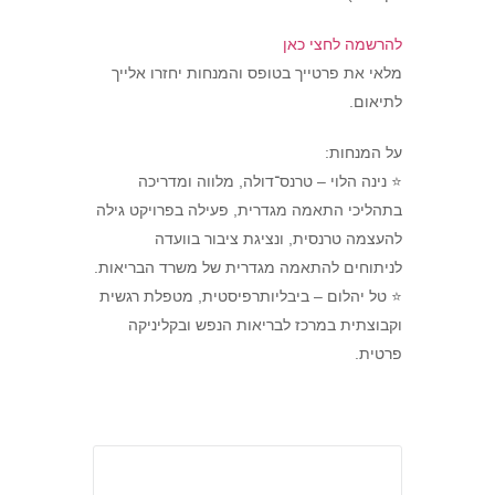
להרשמה לחצי כאן
מלאי את פרטייך בטופס והמנחות יחזרו אלייך
לתיאום.
על המנחות:
⭐ נינה הלוי – טרנס־דולה, מלווה ומדריכה
בתהליכי התאמה מגדרית, פעילה בפרויקט גילה
להעצמה טרנסית, ונציגת ציבור בוועדה
לניתוחים להתאמה מגדרית של משרד הבריאות.
⭐ טל יהלום – ביבליותרפיסטית, מטפלת רגשית
וקבוצתית במרכז לבריאות הנפש ובקליניקה
פרטית.