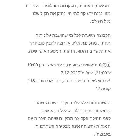
השאלות, הפחדים, הסקרנות והחלומות. נלמד זו
מזו, נבנה ידע קהילתי חי ונחזק את הקול שלנו
מול העולם.
הקבוצה מיועדת לכל מי שחושבת על ניתוח
תחתון, מתכוננת אליו, או רוצה להבין טוב יותר
את הקשר בין הגוף, הזהות והמסע האישי שלה.
🗓️🕗 6 מפגשים שבועיים, בימי ראשון בין 19:00
ל־21:00, החל מ־7.12.2025
📍בקואליציית הנשים חיפה, רח׳ ארלוזורוב 118,
קומה 2־
ההשתתפות ללא עלות, אך נדרשת הרשמה
מראש והתחייבות להגיע לכל המפגשים.
לפני תחילת הקבוצה תתקיים שיחת היכרות עם
המנחות (השיחה אינה מבטיחה השתתפות
בקבוצה).