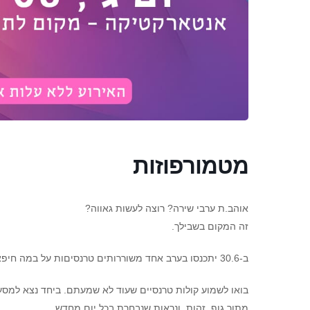
מטמורפוזות
אוהב.ת ערבי שירה? רוצה לעשות גאווה?
זה המקום בשבילך.
ב-30.6 יתכנסו בערב אחד משוררותים טרנסיםות על במה חיפאית אחת.
בואו לשמוע קולות טרנסיים שעוד לא שמעתם. ביחד נצא למסע
מתוך גוף, זהות, ונראות שנבחרת בכל יום מחדש.