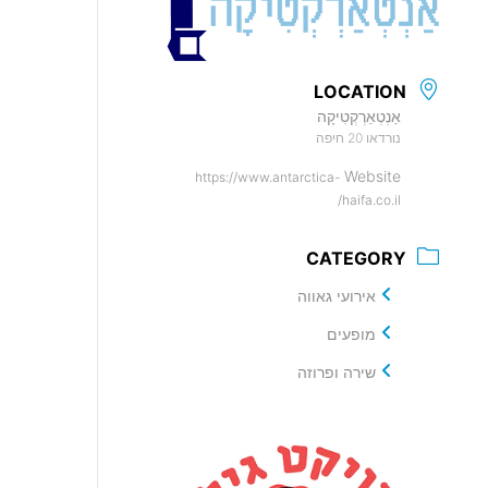
LOCATION
אַנְטְאַרְקְטִיקָה
נורדאו 20 חיפה
Website
https://www.antarctica-
haifa.co.il/
CATEGORY
אירועי גאווה
מופעים
שירה ופרוזה