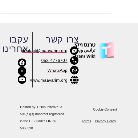
צרו קשר
עקבו
אחרינו
contact@maavarim.org
052-4776707
WhatsApp
www.maavarim.org
Hosted by T Hub Initiative, a
Cookie Consent
501(c)(3) nonprofit registered
in the U.S. under EIN 36-
Terms
Privacy Policy
5066398