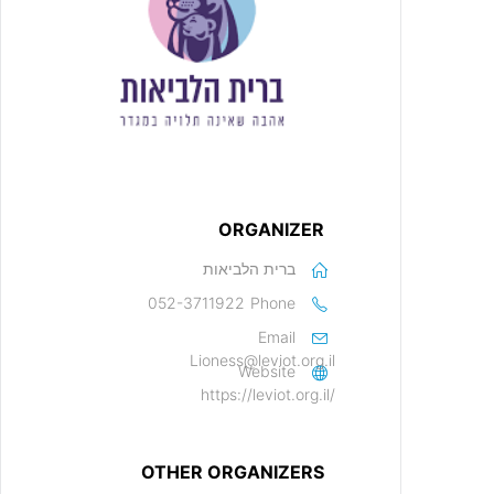
ORGANIZER
ברית הלביאות
052-3711922
Phone
Email
Lioness@leviot.org.il
Website
https://leviot.org.il/
OTHER ORGANIZERS