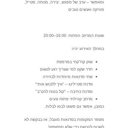
ומאפשר –
ערב של מפגש, יצירה,
מנוחה, סטייל,
מוזיקה ואנשים טובים
שעות המרחב הפתוח: 16:00–20:00
במהלך האירוע יהיו:
שוק קח־קחי במרפסת
חדר שקט למי שצריך רגע לנשום
שתי סדנאות מיוחדות לבחירה
סדנת סטיילינג – "איך ללבוש אותי"
וסדנת כתיבה – "קול בטוח להט"ב"
מרחב קהילתי פתוח ונעים
כמובן, אפשר גם פשוט לבוא לבלות.
מספר המקומות בסדנאות מוגבל, אז בבקשה לא
לשכוח להרשם כדי שלא תפספסו!