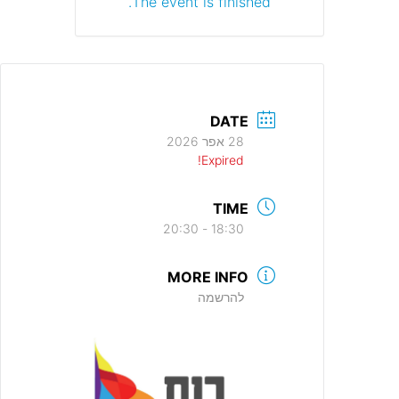
The event is finished.
DATE
28 אפר 2026
Expired!
TIME
18:30 - 20:30
MORE INFO
להרשמה