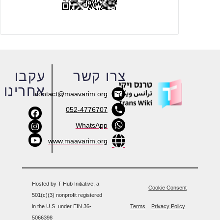
צרו קשר
עקבו
אחרינו
contact@maavarim.org
052-4776707
WhatsApp
www.maavarim.org
Hosted by T Hub Initiative, a
Cookie Consent
501(c)(3) nonprofit registered
in the U.S. under EIN 36-
Terms
Privacy Policy
5066398