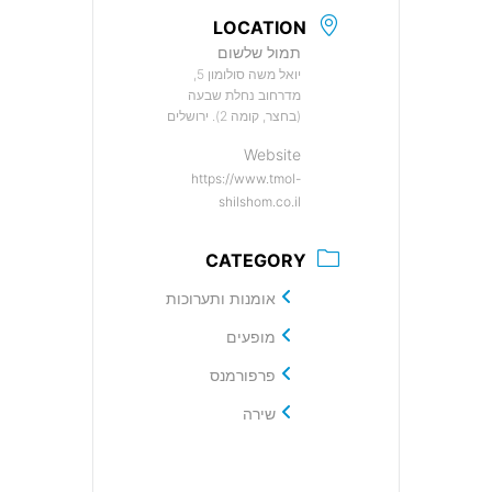
LOCATION
תמול שלשום
יואל משה סולומון 5,
מדרחוב נחלת שבעה
(בחצר, קומה 2). ירושלים
Website
https://www.tmol-
shilshom.co.il
CATEGORY
אומנות ותערוכות
מופעים
פרפורמנס
שירה