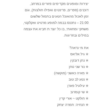
יצירות ומופעים מקדימים פזורים במרחב,
דוכנים (ספרים, פרינטים ואפילו חולצות), וגם
זמן לאכול מהאוכל הטעים בתמול שלשום
21:00 – נתכנס בבמה למופע מרטיט ואקלקטי,
משחקי ומחאתי, בו כל יוצר.ת תביא את עצמה
במילים ובחריגות.
את מי נראה?
✯ גיל אליאס
✯ נתן דובקין
✯ נור שני טחן
✯ מאיה כאשני (מוקשה)
✯ נטע לב טוב
✯ עילעיל פארן
✯ שי קומרוב
✯ חולקט ~ אורי קרין
✯ הנחיה: תמרה יצחק