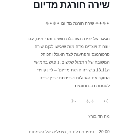
שירה חורגת מדיום
✦❈✦❈ שירה חורגת מדיום ✦❈✦❈
חגיגה של יצירה מערבלת חושים ומדיומים, עם
יוצרות ויוצרים מדהימות שיגישו לכןם שירה,
פרפורמנס והפתעות לצד האוכל והכוהל
המשובח של התמול שלשום. ניפגש בחמישי
ה13.11 ב'שירה חורגת מדיום' – ליין קווירי
החוקר את הגבולות ושבירתם שבין שירה
לאמנות רב-תחומית.
☾⋆───⊹𓈒⊹───⋆☽
מה הדיבור?
20:00 – פתיחת דלתות, מינגלינג של השמחות,