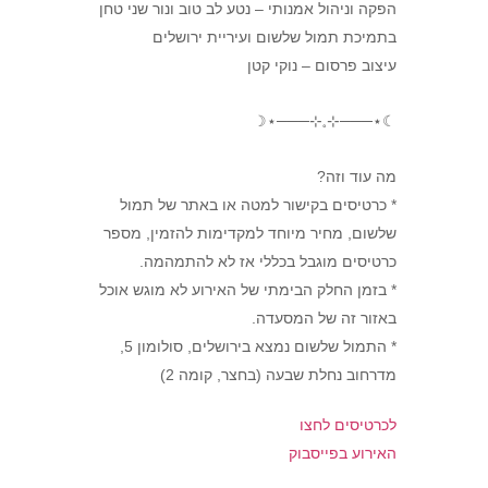
הפקה וניהול אמנותי – נטע לב טוב ונור שני טחן
בתמיכת תמול שלשום ועיריית ירושלים
עיצוב פרסום – נוקי קטן
☾⋆───⊹𓈒⊹───⋆☽
מה עוד וזה?
* כרטיסים בקישור למטה או באתר של תמול
שלשום, מחיר מיוחד למקדימות להזמין, מספר
כרטיסים מוגבל בכללי אז לא להתמהמה.
* בזמן החלק הבימתי של האירוע לא מוגש אוכל
באזור זה של המסעדה.
* התמול שלשום נמצא בירושלים, סולומון 5,
מדרחוב נחלת שבעה (בחצר, קומה 2)
לכרטיסים לחצו
האירוע בפייסבוק