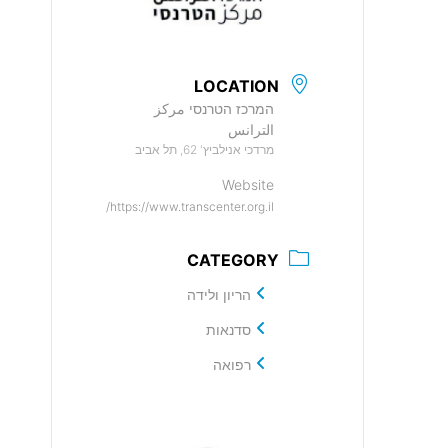
LOCATION
המרכז הטרנסי مركز
الترانس
מרדכי אנילביץ' 62, תל אביב
Website
https://www.transcenter.org.il/
CATEGORY
הריון ולידה
סדנאות
רפואה