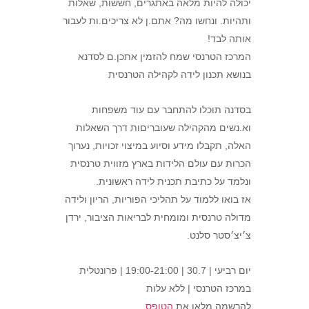
יכולה להיות מלאה באתגרים, חששות, שאלות
ותהיות. ונחשו מה? אתם.ן לא צריכים.ות לעבור
אותה לבד!
המרכז הטרנסי שמח להזמין אתכן.ם לסדנא
בנושא תכנון לידה לקהילה הטרנסית
בסדנה תוכלו להתחבר עם עוד משפחות
וא.נשים מהקהילה שעובריםות דרך השאלות
האלה, תקבלו מידע וסיוע במיצוי זכויות, נערוך
הכרות עם עולם הלידות בארץ מזווית טרנסית
ונלמד על כתיבת תכנית לידה ראשונית.
אז בואו ללמוד על תהליכי הפוריות, הריון ולידה
מדולה טרנסית ומומחית לבריאות הציבור, ירדן
צ׳יצ׳סטר סלנט.
יום רביעי | 30.7 | 19:00-21:00 | פרונטלית
במרכז הטרנסי | ללא עלות
להרשמה מלאו את
הטופס