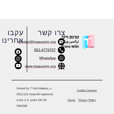
צרו קשר
עקבו
אחרינו
contact@maavarim.org
052-4776707
WhatsApp
www.maavarim.org
Hosted by T Hub Initiative, a
Cookie Consent
501(c)(3) nonprofit registered
in the U.S. under EIN 36-
Terms
Privacy Policy
5066398