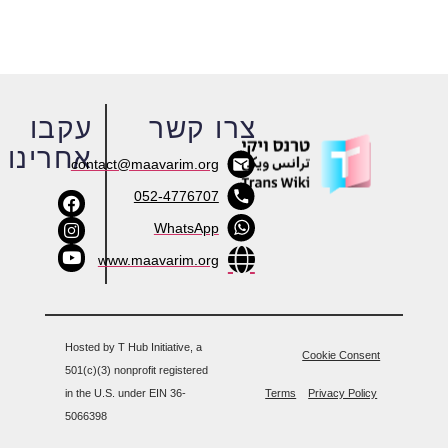
צרו קשר
עקבו
אחרינו
contact@maavarim.org
052-4776707
WhatsApp
www.maavarim.org
Hosted by T Hub Initiative, a
Cookie Consent
501(c)(3) nonprofit registered
in the U.S. under EIN 36-
Terms
Privacy Policy
5066398