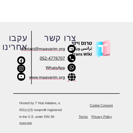
צרו קשר
עקבו
אחרינו
contact@maavarim.org
052-4776707
WhatsApp
www.maavarim.org
Hosted by T Hub Initiative, a
Cookie Consent
501(c)(3) nonprofit registered
in the U.S. under EIN 36-
Terms
Privacy Policy
5066398