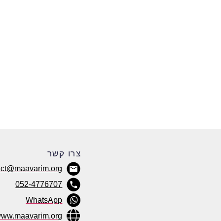
צרו קשר
act@maavarim.org
052-4776707
WhatsApp
ww.maavarim.org