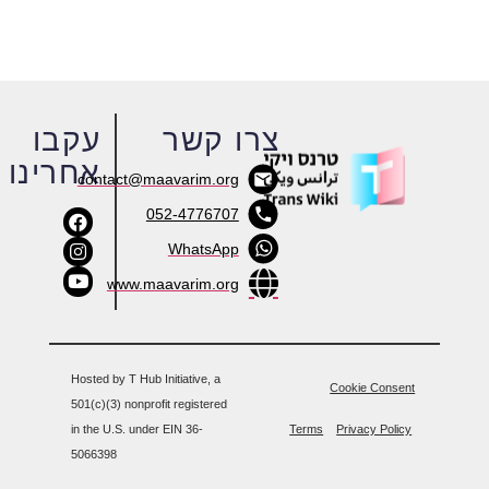
צרו קשר
עקבו
אחרינו
contact@maavarim.org
052-4776707
WhatsApp
www.maavarim.org
Hosted by T Hub Initiative, a
Cookie Consent
501(c)(3) nonprofit registered
in the U.S. under EIN 36-
Terms
Privacy Policy
5066398