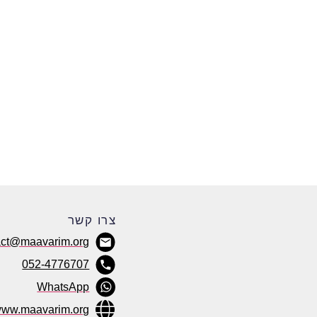
צרו קשר
act@maavarim.org
052-4776707
WhatsApp
ww.maavarim.org