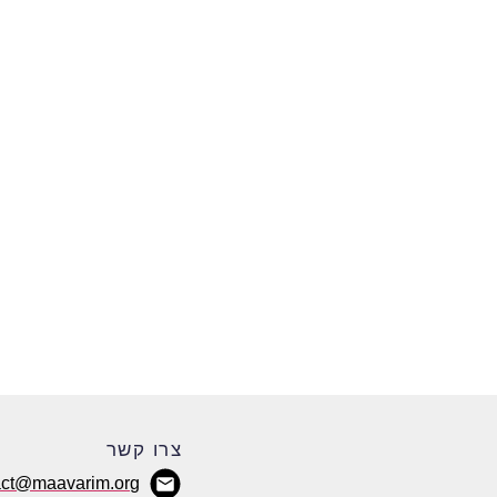
צרו קשר
act@maavarim.org