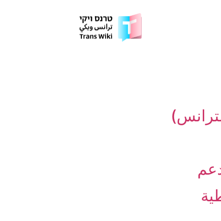
لترانس)
دعم
ية