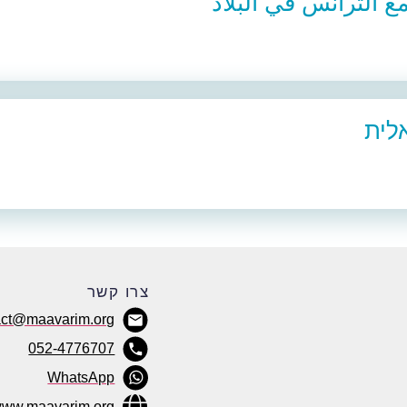
الترانس في البلاد
לית
צרו קשר
act@maavarim.org
052-4776707
WhatsApp
ww.maavarim.org