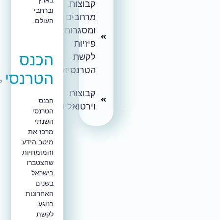
קבוצות,
וברחבי
מרחבים
העולם.
ומסגרות
פיזיות
הכנס
לקשת
הטרנסית
הטרנסי
קבוצות
הכנס
וירטואליות
הטרנסי
השנתי
מרכז את
מיטב הידע
והמומחיות
שהצטברו
בישראל
בשנים
האחרונות
בנוגע
לקשת