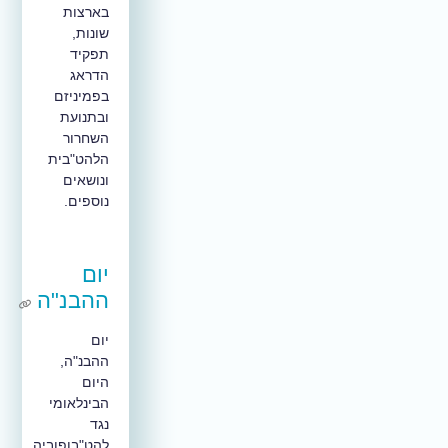
בארצות
שונות,
תפקיד
הדראג
בפמיניזם
ובתנועת
השחרור
הלהט"בית
ונושאים
נוספים.
יום
ההבנ"ה
יום
ההבנ"ה,
היום
הבינלאומי
נגד
להט"בופוביה