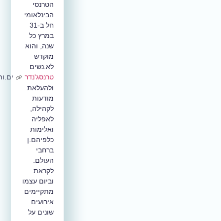
הטרנסי
הבינלאומי
חל ב-31
במרץ כל
שנה, והוא
מוקדש
לא.נשים
טרנסג'נדר
ים.ות
ולהעלאת
מודעות
לקהילה,
לאפליה
ואלימות
כלפיהם.ן
ברחבי
העולם.
לקראת
וביום עצמו
מתקיימים
אירועים
שונים על