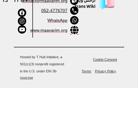
contact@maavarim.org
052-4776707
WhatsApp
www.maavarim.org
Hosted by T Hub Initiative, a
Cookie Conse
501(c)(3) nonprofit registered
in the U.S. under EIN 36-
Terms
Privacy Poli
5066398