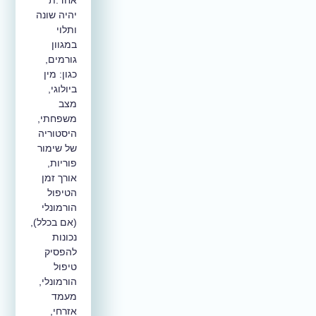
אחד.ת
יהיה שונה
ותלוי
במגוון
גורמים,
כגון: מין
ביולוגי,
מצב
משפחתי,
היסטוריה
של שימור
פוריות,
אורך זמן
הטיפול
הורמונלי
(אם בכלל),
נכונות
להפסיק
טיפול
הורמונלי,
מעמד
אזרחי,