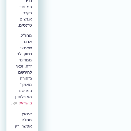
נדיר
במיוחד
בקרב
א.נשים
טרנסים.
מחו״ל:
אדם
שאימץ
כחוק ילד
ממדינה
זרה, זכאי
להירשם
כ"הורה
מאמץ"
במרשם
האוכלוסין
בישראל
.
אימוץ
מחו"ל
אפשרי רק