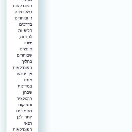
הפונדקאות
בשל סיבה
זו ובוחרים
בדרכים
חליפיות
להורות,
ישנם
א.נשים
שבוחרים
בהליך
הפונדקאות,
אך יבצעו
אותו
במדינות
שבהן
הרגולציה
והפיקוח
מחמירים
יותר ולכן
תנאי
הפונדקאות