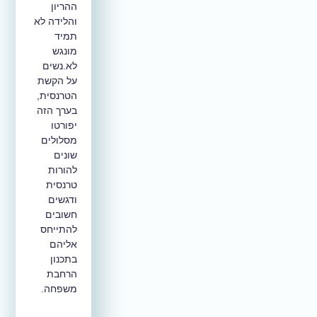
ההריון
והלידה לא
תמיד
מונגש
לא.נשים
על הקשת
הטרנסית,
בערך הזה
יפורטו
מסלולים
שונים
להורות
טרנסית
ודגשים
חשובים
להתייחס
אליהם
בתכנון
הרחבת
משפחה.