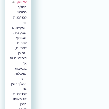
לאימוץ
.
ההליך
רלוונטי
לבני/בנות
זוג
המקיימים
משק בית
משותף
לפחות
שנתיים,
וגם כן
ליחידנים.ות
אך
בנסיבות
מוגבלות
יותר.
ההליך זמין
גם
לבני/בנות
זוג מאותו
המין.