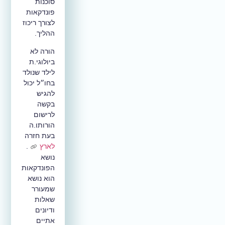
סוכנות
פונדקאות
לצורך ריכוז
ההליך.
הורה לא
ביולוגי.ת
לילד שנולד
בחו״ל יכול
להגיש
בקשה
לרישום
הורותו.ה
בעת חזרה
לארץ
.
נושא
הפונדקאות
הוא נושא
שמעורר
שאלות
ודיונים
אתיים