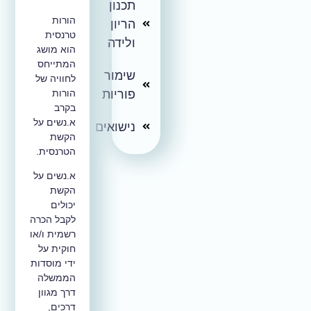
תכנון
הורות
הריון
טרנסית
ולידה
הוא מושג
המתייחס
שימור
לחוויה של
הורות
פוריות
בקרב
א.נשים על
נישואים
הקשת
הטרנסית.
א.נשים על
הקשת
יכולים
לקבל הכרה
רשמית ו/או
חוקית על
ידי מוסדות
הממשלה
דרך מגוון
דרכים,