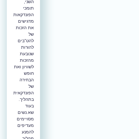
השני,
תומכי
הפונדקאות
מדגישים
את הזכות
של
להט"בים
להורות
שנובעת
מהזכות
לשוויון ואת
חופש
הבחירה
של
הפונדקאית
בתהליך.
בעוד
שא.נשים
מסויימים
מעדיפים
להמנע
מהליך