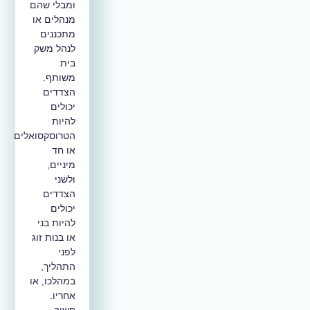
ומבלי שהם
מנהלים או
מתכננים
לנהל משק
בית
משותף.
הצדדים
יכולים
להיות
הטרוסקסואלים
או חד
מיניים,
ולשני
הצדדים
יכולים
להיות בני
או בנות זוג
לפני
התהליך,
במהלכו, או
אחריו.
חשוב