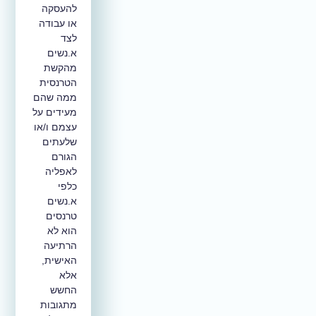
להעסקה
או עבודה
לצד
א.נשים
מהקשת
הטרנסית
ממה שהם
מעידים על
עצמם ו/או
שלעתים
הגורם
לאפליה
כלפי
א.נשים
טרנסים
הוא לא
הרתיעה
האישית,
אלא
החשש
מתגובות