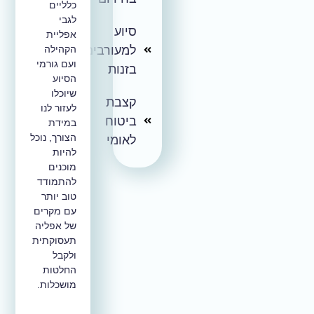
כלליים
לגבי
סיוע
אפליית
למעורבים.ות
הקהילה
ועם גורמי
בזנות
הסיוע
שיוכלו
קצבת
לעזור לנו
ביטוח
במידת
הצורך, נוכל
לאומי
להיות
מוכנים
להתמודד
טוב יותר
עם מקרים
של אפליה
תעסוקתית
ולקבל
החלטות
מושכלות.