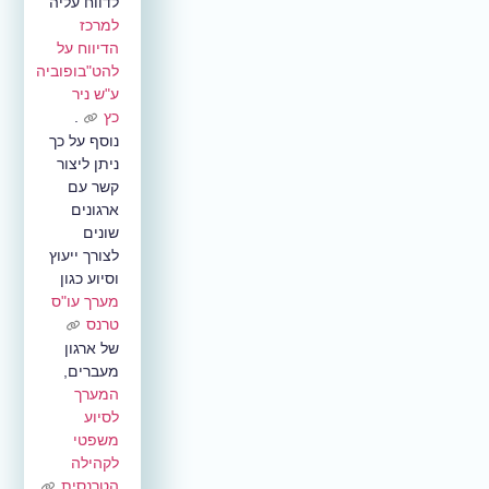
לדווח עליה
למרכז
הדיווח על
להט"בופוביה
ע"ש ניר
כץ
.
נוסף על כך
ניתן ליצור
קשר עם
ארגונים
שונים
לצורך ייעוץ
וסיוע כגון
מערך עו"ס
טרנס
של ארגון
מעברים,
המערך
לסיוע
משפטי
לקהילה
הטרנסית