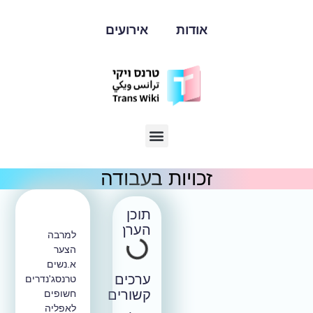
אודות
אירועים
זכויות בעבודה
תוכן
הערך
למרבה
הצער
א.נשים
ערכים
טרנסג'נדרים
קשורים
חשופים
לאפליה