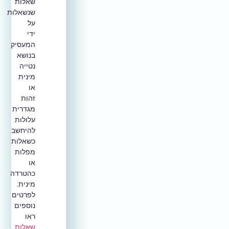
שאלות
שנשאלות
על
ידי
המעסיק
בנושא
נטייה
מינית
או
זהות
מגדרית
עלולות
להיחשב
כשאלות
מפלות
או
כהטרדה
מינית.
לפרטים
נוספים
ראו
שאלות