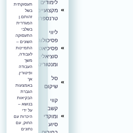
לימודים
תעסוקתית
מקצועיים
בשל
זהותם.ן
טרנספרנדליים
המגדרית
בשלבי
ליווי
התעסוקה
פסיכולוגי,
השונים –
פסיכיאטרי,
התמיינות
לעבודה,
סוציאלי,
משך
ומנטורינג
העבודה
ופיטורין.
סל
אך
באמצעות
שיקום
הגברת
הבקיאות
קווי
בנושא –
קשב
על ידי
ומוקדי
היכרות עם
החוק, עם
סיוע
נתונים
בחירום