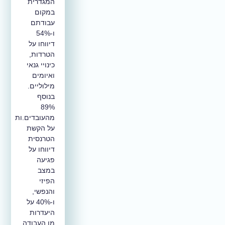
המגדרית
במקום
עבודתם
ו-54%
דיווחו על
הטרדות,
כינויי גנאי
ואיומים
מילוליים.
בנוסף
89%
מהעובדים.ות
על הקשת
הטרנסית
דיווחו על
פגיעה
במצב
הפיזי
והנפשי,
ו-40% על
היעדרות
מן העבודה