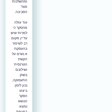
ומהשלכות
מצד
הסביבה.
עוד עולה
מהסקר כי
למרות שיש
עדיין מקום
רב לשיפור
בהעסקת
א.נשים על
הקשת
הטרנסית
ושילובם
בשוק
התעסוקה,
נכון לזמן
ביצוע
הסקר
הנושא
נמצא
במגמת