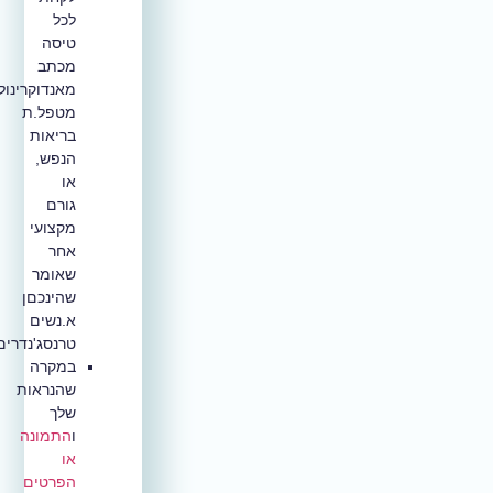
לכל
טיסה
מכתב
מאנדוקרינולוג.ית,
מטפל.ת
בריאות
הנפש,
או
גורם
מקצועי
אחר
שאומר
שהינכםן
א.נשים
טרנסג'נדרים.
במקרה
שהנראות
שלך
ו
התמונה
או
הפרטים