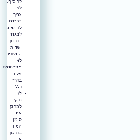
להוסיף,
לא
צריך
בהכרח
להתאים
למגדר
בדרכון,
ושדות
התעופה
לא
מתייחסים
אליו
בדרך
כלל.
לא
חוקי
למחוק
את
סימן
המין
בדרכון
או