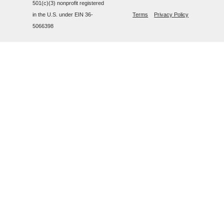
501(c)(3) nonprofit registered
in the U.S. under EIN 36-
Terms
Privacy Policy
5066398