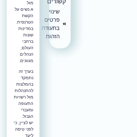
קשורים
מול
א.נשים על
שינוי
הקשת
פרטים
הטרנסית.
בתעודת
במדינות
שונות
הזהות
ברחבי
העולם,
הנהלים
מגוונים.
בערך זה
נתמקד
בהמלצות
להתנהלות
מול רשויות
התעופה
ומעברי
הגבול.
יש לציין, כי
לפני טיסה
ליעד