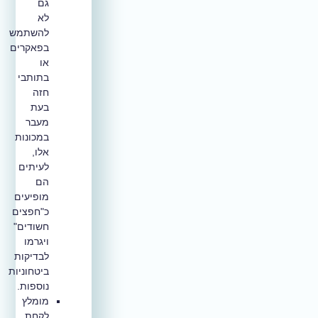
גם
לא
להשתמש
בפאקרים
או
בתותבי
חזה
בעת
מעבר
במכונות
אלו,
לעיתים
הם
מופיעים
כ"חפצים
חשודים"
ויגרמו
לבדיקות
ביטחוניות
נוספות.
מומלץ
לקחת