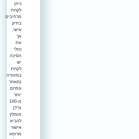
ניתן
לקחת
מרחיבים
בתיק
אישי,
אך
את
נוזלי
הסיכה
יש
לקחת
במזוודה
(מאחר
ונפחם
יותר
מ-100
מ"ל).
מומלץ
להביא
אישור
מרופא