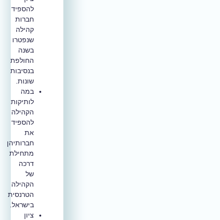
להספיד
חברות
קהילה
שנפטרו
בשנה
החולפת
בנסיבות
שונות.
במה
לותיקות
הקהילה
להספיד
את
חברותיהן
מתחילת
דרכה
של
הקהילה
הטרנסית
בישראל.
ציון