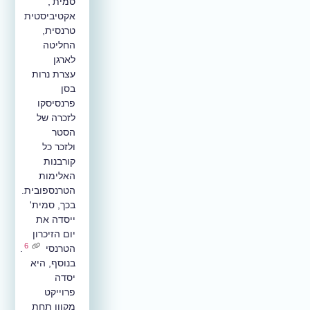
סמית',
אקטיביסטית
טרנסית,
החליטה
לארגן
עצרת נרות
בסן
פרנסיסקו
לזכרה של
הסטר
ולזכר כל
קורבנות
האלימות
הטרנספובית.
בכך, סמית'
ייסדה את
יום הזיכרון
6
הטרנסי
.
בנוסף, היא
יסדה
פרוייקט
מקוון תחת