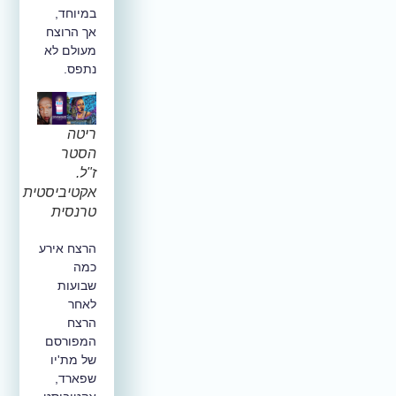
במיוחד,
אך הרוצח
מעולם לא
נתפס.
ריטה
הסטר
ז"ל.
אקטיביסטית
טרנסית
הרצח אירע
כמה
שבועות
לאחר
הרצח
המפורסם
של מת'יו
שפארד,