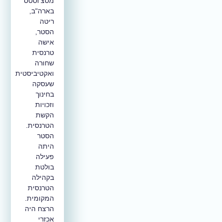
מסצ'וסטס
בארה"ב,
ריטה
הסטר,
אישה
טרנסית
שחורה
ואקטיביסטית
שעסקה
בחינוך
וזכויות
הקשת
הטרנסית.
הסטר
היתה
פעילה
בולטת
בקהילה
הטרנסית
המקומית.
הרצח היה
אכזרי