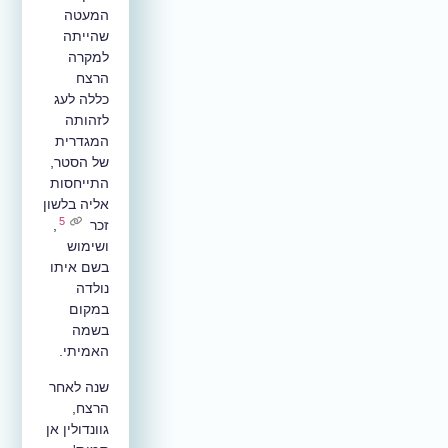
המעטה
שהייתה
למקרה
הרצח
כללה לעג
לזהותה
המגדרית
של הסטר,
התייחסות
אליה בלשון
5
זכר
,
ושימוש
בשם איתו
נולדה
במקום
בשמה
האמיתי.
שנה לאחר
הרצח,
גוונדולין אן