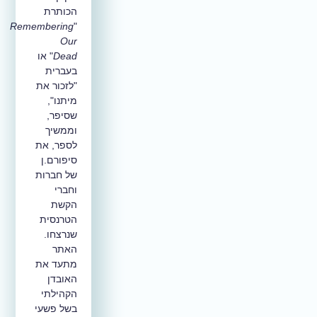
הכותרת
Remembering
"
Our
Dead
" או
בעברית
"לזכור את
מיתנו",
שסיפר,
וממשיך
לספר, את
סיפורם.ן
של חברות
וחברי
הקשת
הטרנסית
שנרצחו.
האתר
מתעד את
האובדן
הקהילתי
בשל פשעי