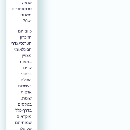
שנאה
טרנספוביים
משנות
ה-70.
כיום
יום
הזיכרון
הטרנסג'נדרי
הבינלאומי
מצויין
במאות
ערים
ברחבי
העולם,
בעשרות
ארצות
שונות.
בטקסים
בדרך-כלל
מוקראים
שמותיהם
של אלו