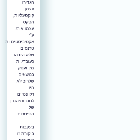
הגדירו
עצמן
קוקסינליות,
הטקס
עצמו אורגן
ע"י
אקטיביסטים.ות
טרנסים
שלא הזדהו
כעובדי.ות
מין ועסק
בנושאים
שלרוב לא
היו
רלוונטיים
לחברותיהם.ן
של
הנפטרות.
בעקבות
ביקורת זו
וביקורות