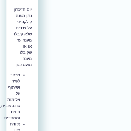
יום הזיכרון
נתן מענה
קולקטיבי
על צרכים
שלא קיבלו
מענה עד
אז או
שקיבלו
מענה
מועט כגון:
מרחב
לשיח
ושיתוף
על
אלימות
טרנספובית,
פיזית
וממסדית.
נקודת
ציון