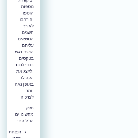
נוספות
הוספו
והורחבו
לאורך
השנים
הנושאים
עליהם
הושם דגש
בטקסים
בכדי לכבד
ולייצג את
הקהילה
באופן נאה
יותר
לצרכיה.
חלק
מהשינויים
הנ"ל הם:
הנצחת