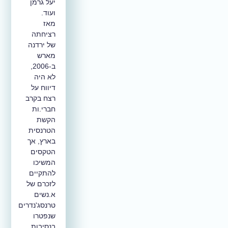
יעל גרמן
ועוד.
מאז
רציחתה
של ירדנה
מארש
ב-2006,
לא היה
דיווח על
רצח בקרב
חברי.ות
הקשת
הטרנסית
בארץ, אך
הטקסים
המשיכו
להתקיים
לזכרם של
א.נשים
טרנסג'נדרים
שנפטרו
בנסיבות