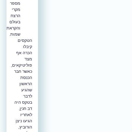
מספר
מקרי
הרצח
בעולם
והקראת
שמות.
הטקסים
קיבלו
הכרה אף
מצד
פוליטיקאים,
כאשר חבר
הכנסת
הראשון
שהגיע
לדבר
בטקס היה
דב חניןֵֵ.
לאחריו
הגיעו ניצן
הורוביץ,