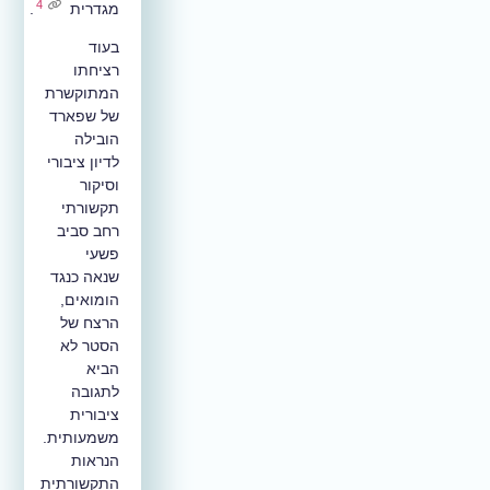
4
מגדרית
.
בעוד
רציחתו
המתוקשרת
של שפארד
הובילה
לדיון ציבורי
וסיקור
תקשורתי
רחב סביב
פשעי
שנאה כנגד
הומואים,
הרצח של
הסטר לא
הביא
לתגובה
ציבורית
משמעותית.
הנראות
התקשורתית