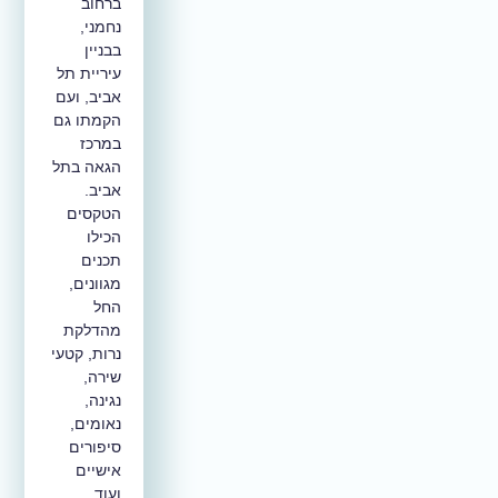
ברחוב
נחמני,
בבניין
עיריית תל
אביב, ועם
הקמתו גם
במרכז
הגאה בתל
אביב.
הטקסים
הכילו
תכנים
מגוונים,
החל
מהדלקת
נרות, קטעי
שירה,
נגינה,
נאומים,
סיפורים
אישיים
ועוד.