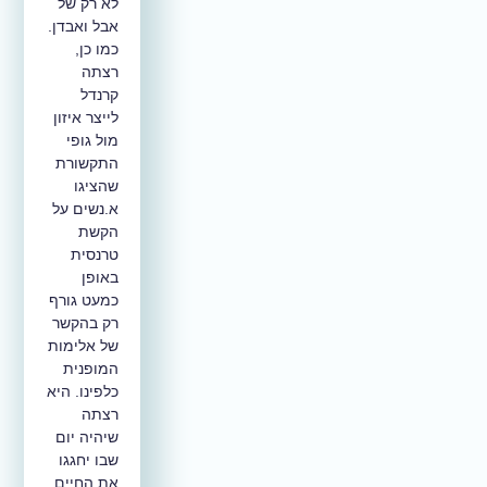
לא רק של
אבל ואבדן.
כמו כן,
רצתה
קרנדל
לייצר איזון
מול גופי
התקשורת
שהציגו
א.נשים על
הקשת
טרנסית
באופן
כמעט גורף
רק בהקשר
של אלימות
המופנית
כלפינו. היא
רצתה
שיהיה יום
שבו יחגגו
את החיים