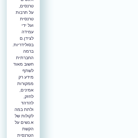
טרנסים,
על תרבות
טרנסית
ועל ידי
עמידה
לצידן.ם
בסולידריות.
ברמה
החברתית
חשוב מאוד
לשתף
מידע רק
ממקורות
אמינים,
לחזק,
להדהד
ולתת במה
לקולות של
א.נשים על
הקשת
הטרנסית