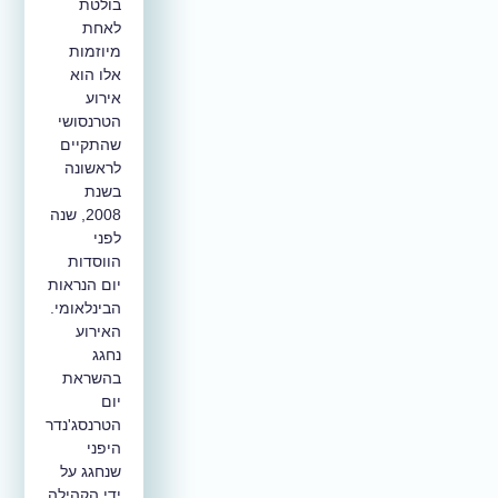
בולטת
לאחת
מיוזמות
אלו הוא
אירוע
הטרנסושי
שהתקיים
לראשונה
בשנת
2008, שנה
לפני
הווסדות
יום הנראות
הבינלאומי.
האירוע
נחגג
בהשראת
יום
הטרנסג'נדר
היפני
שנחגג על
ידי הקהילה