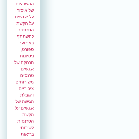
ההשפעות
של איסור
על א.נשים
על הקשת
הטרנסית
להשתתף
באירועי
ספורט,
ניסיונות
הרחקה של
א.נשים
טרנסים
משירותים
ציבוריים
והגבלת
הגישה של
א.נשים על
הקשת
הטרנסית
לשירותי
בריאות