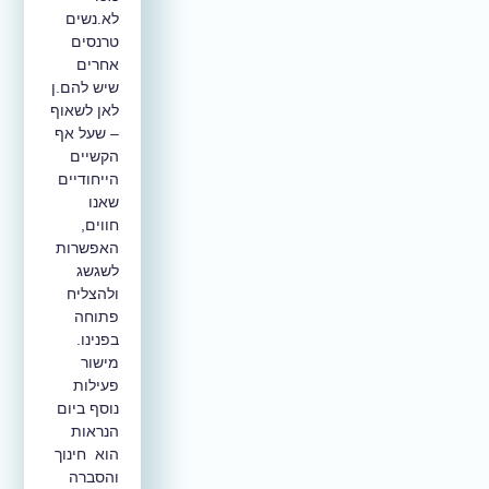
לא.נשים
טרנסים
אחרים
שיש להם.ן
לאן לשאוף
– שעל אף
הקשיים
הייחודיים
שאנו
חווים,
האפשרות
לשגשג
ולהצליח
פתוחה
בפנינו.
מישור
פעילות
נוסף ביום
הנראות
הוא חינוך
והסברה