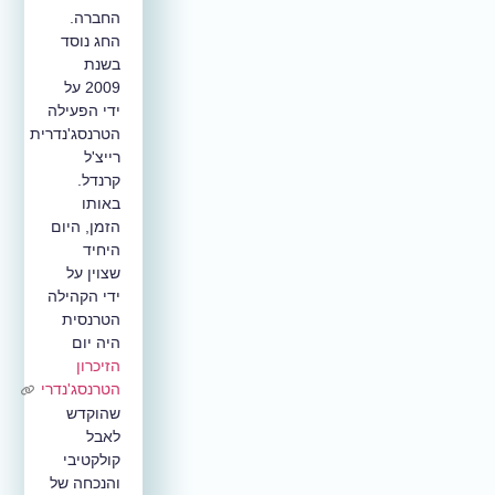
החברה.
החג נוסד
בשנת
2009 על
ידי הפעילה
הטרנסג'נדרית
רייצ'ל
קרנדל.
באותו
הזמן, היום
היחיד
שצוין על
ידי הקהילה
הטרנסית
היה יום
הזיכרון
הטרנסג'נדרי
שהוקדש
לאבל
קולקטיבי
והנכחה של