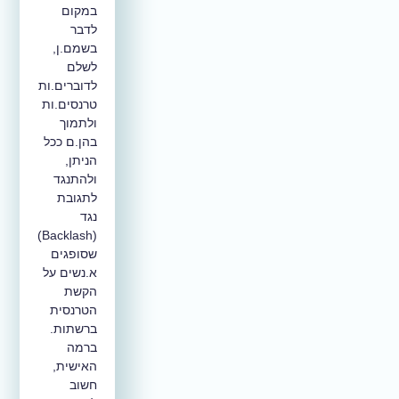
במקום
לדבר
בשמם.ן,
לשלם
לדוברים.ות
טרנסים.ות
ולתמוך
בהן.ם ככל
הניתן,
ולהתנגד
לתגובת
נגד
(Backlash)
שסופגים
א.נשים על
הקשת
הטרנסית
ברשתות.
ברמה
האישית,
חשוב