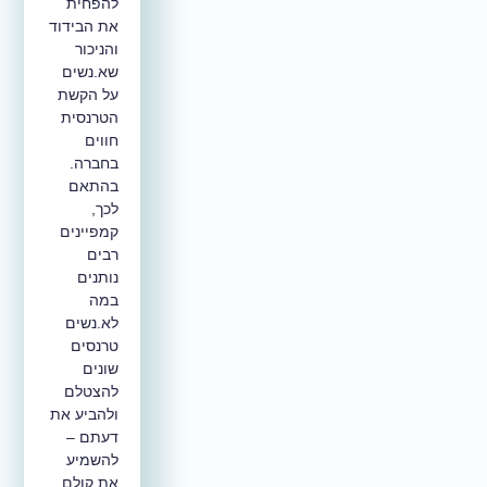
להפחית
את הבידוד
והניכור
שא.נשים
על הקשת
הטרנסית
חווים
בחברה.
בהתאם
לכך,
קמפיינים
רבים
נותנים
במה
לא.נשים
טרנסים
שונים
להצטלם
ולהביע את
דעתם –
להשמיע
את קולם