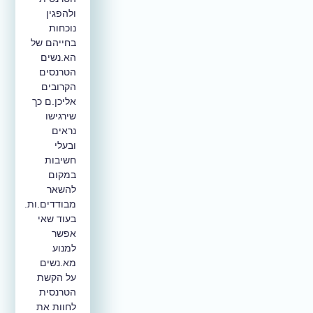
ולהפגין
נוכחות
בחייהם של
הא.נשים
הטרנסים
הקרובים
אליכן.ם כך
שירגישו
נראים
ובעלי
חשיבות
במקום
להשאר
מבודדים.ות.
בעוד שאי
אפשר
למנוע
מא.נשים
על הקשת
הטרנסית
לחוות את