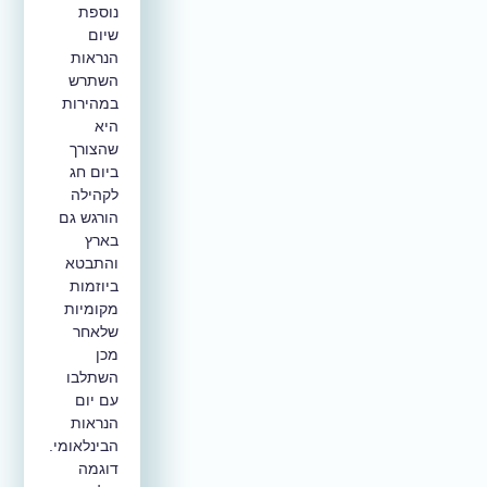
נוספת
שיום
הנראות
השתרש
במהירות
היא
שהצורך
ביום חג
לקהילה
הורגש גם
בארץ
והתבטא
ביוזמות
מקומיות
שלאחר
מכן
השתלבו
עם יום
הנראות
הבינלאומי.
דוגמה