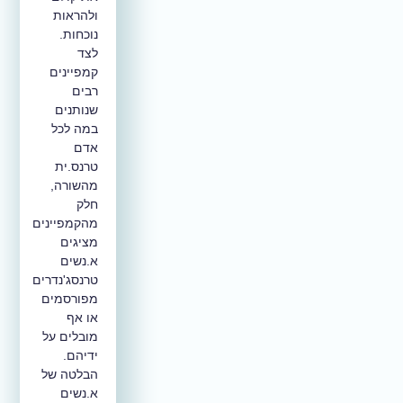
ולהראות
נוכחות.
לצד
קמפיינים
רבים
שנותנים
במה לכל
אדם
טרנס.ית
מהשורה,
חלק
מהקמפיינים
מציגים
א.נשים
טרנסג'נדרים
מפורסמים
או אף
מובלים על
ידיהם.
הבלטה של
א.נשים