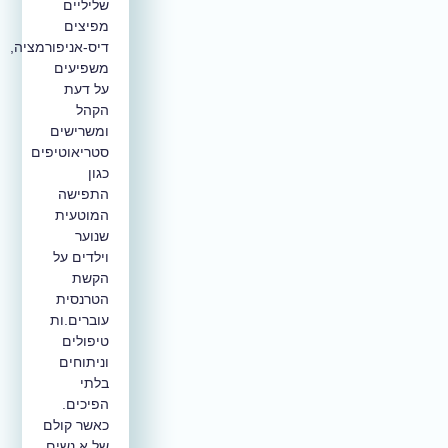
שליליים
מפיצים
דיס-אניפורמציה,
משפיעים
על דעת
הקהל
ומשרישים
סטריאוטיפים
כגון
התפישה
המוטעית
שנוער
וילדים על
הקשת
הטרנסית
עוברים.ות
טיפולים
וניתוחים
בלתי
הפיכים.
כאשר קולם
של א.נשים