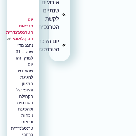
אירועים
שנתיים
לקשת
יום
הנראות
הטרנסית
הטרנסג'נדרית
הבין-לאומי
יום הזיכרון
נחגג מדי
הטרנסג'נדרי
שנה ב-31
למרץ. זהו
יום
שמוקדש
לחגיגת
המגוון
והיופי של
הקהילה
הטרנסית
ולהפגנת
נוכחות
ונראות
טרנסג'נדרית
ברחבי