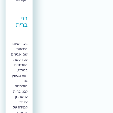
בני
ברית
בעוד שיום
הנראות
שם א.נשים
על הקשת
הטרנסית
במרכז,
הוא מספק
גם
הזדמנות
לבני ברית
להשתתף
על ידי
למידה על
א.נשים