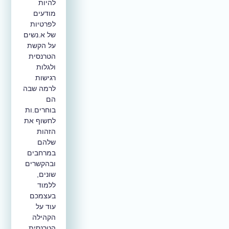
להיות
מודעים
לפרטיות
של א.נשים
על הקשת
הטרנסית
ולגלות
רגישות
לרמה שבה
הם
בוחרים.ות
לחשוף את
הזהות
שלהם
במרחבים
ובהקשרים
שונים,
ללמוד
בעצמכם
עוד על
הקהילה
הטרנסית