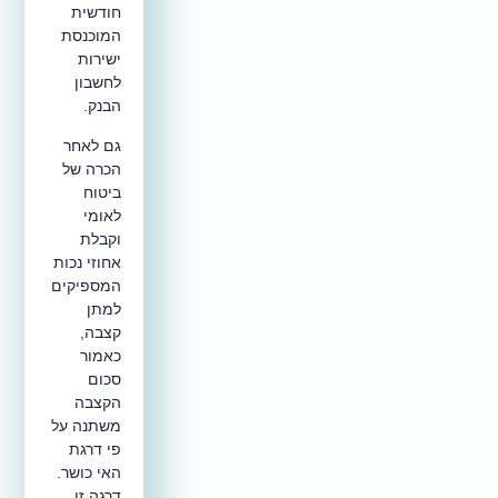
חודשית
המוכנסת
ישירות
לחשבון
הבנק.
גם לאחר
הכרה של
ביטוח
לאומי
וקבלת
אחוזי נכות
המספיקים
למתן
קצבה,
כאמור
סכום
הקצבה
משתנה על
פי דרגת
האי כושר.
דרגה זו