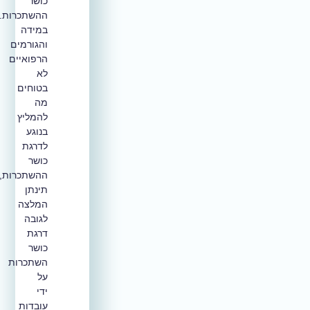
כושר
ההשתכרות.
במידה
והגורמים
הרפואיים
לא
בטוחים
מה
להמליץ
בנוגע
לדרגת
כושר
ההשתכרות,
תינתן
המלצה
לגובה
דרגת
כושר
השתכרות
על
ידי
עובדות