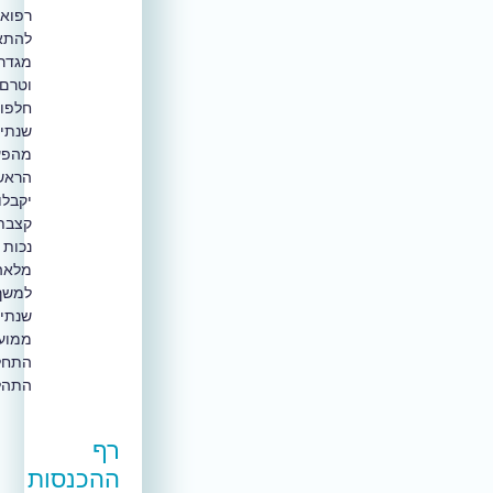
רפואית
להתאמה
מגדרית
וטרם
חלפו
שנתיים
מהפעולה
הראשונה,
יקבלו
קצבת
נכות
מלאה
למשך
שנתיים
ממועד
התחלת
התהליך.
רף
ההכנסות