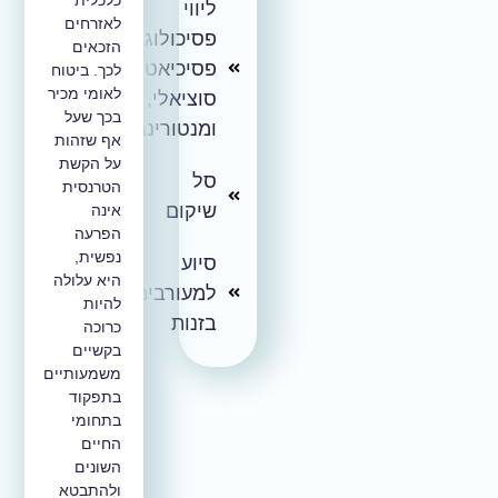
ליווי
לאזרחים
פסיכולוגי,
הזכאים
פסיכיאטרי,
לכך. ביטוח
לאומי מכיר
סוציאלי,
בכך שעל
ומנטורינג
אף שזהות
על הקשת
סל
הטרנסית
שיקום
אינה
הפרעה
נפשית,
סיוע
היא עלולה
למעורבים.ות
להיות
בזנות
כרוכה
בקשיים
משמעותיים
בתפקוד
בתחומי
החיים
השונים
ולהתבטא