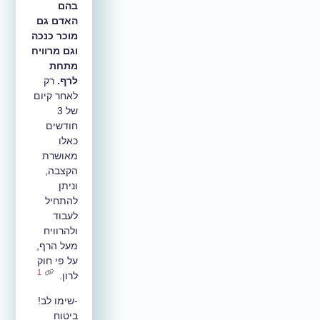
בהם
האדם גם
מוכר כנכה
וגם מרוויח
מתחת
לרף.
רק
לאחר קיום
של 3
חודשים
כאלו
מאושרת
הקצבה,
וניתן
להתחיל
לעבוד
ולהרוויח
מעל הרף,
על פי חוק
1
לרון.
-שימו לב!
ביטוח