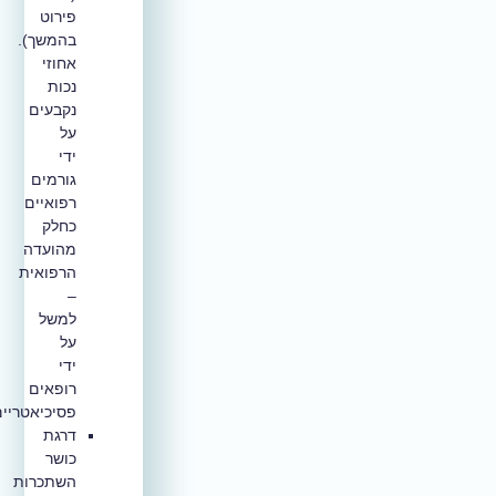
פירוט
בהמשך).
אחוזי
נכות
נקבעים
על
ידי
גורמים
רפואיים
כחלק
מהועדה
הרפואית
–
למשל
על
ידי
רופאים
פסיכיאטריים.
דרגת
כושר
השתכרות