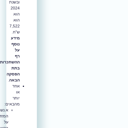
ובשנת
2024
הוא
הוא
7,522
ש"ח.
מידע
נוסף
על
רף
ההשתכרות
בתת
הפסקה
הבאה
.
אחד
או
יותר
מהבאים:
א.נשים
המזדהים
על