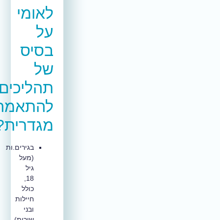
לאומי
על
בסיס
של
תהליכים
להתאמה
מגדרית?
‏בגירים.ות
(מעל
גיל
18,
כולל
חיילות
ובני
שירות)