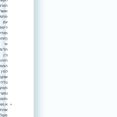
הקשת
הטרנסית
ואשר
מתמודדים
עם
דיספוריה
מגדרית
(תחושת
אי
הלימה
בין
הזהות
המגדרית
למין
שנקבע
בלידה)וחווים
מצוקה
נפשית
ותעסוקתית.
א.נשים
שהתחילו
פעולה