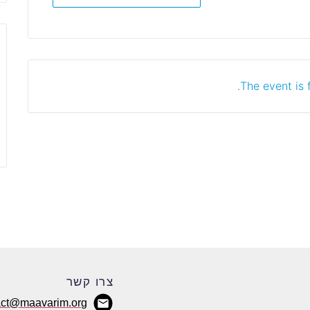
The event is f
צרו קשר
act@maavarim.org