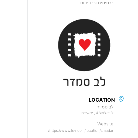
כרטיסים וכרטיסות
LOCATION
לב סמדר
לויד ג'ורג' 4 , ירושלים
Website
https://www.lev.co.il/location/smadar/