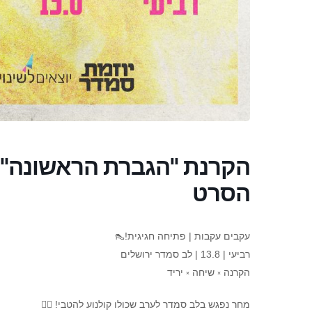
הקרנת "הגברת הראשונה" ו
הסרט
עקבים עקבות | פתיחה חגיגית!👠
רביעי | 13.8 | לב סמדר ירושלים
הקרנה ༝ שיחה ༝ יריד
מחר נפגש בלב סמדר לערב שכולו קולנוע להטבי! 🏳️‍🌈